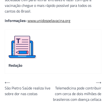
vacinação chegue o mais rápido possível para todos os
cantos do Brasil.
Informações:
www.unidospelavacina.org
Redação
Navegação
⟵
⟶
São Pietro Saúde realiza live
Telemedicina pode contribuir
de
sobre dor nas costas
com cerca de dois milhões de
Post
brasileiros com doença celíaca