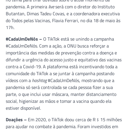
pandemia. A primeira
live
será com o diretor do Instituto
Butantan, Dimas Tadeu Covas, e a coordenadora executiva
do Todos pelas Vacinas, Flavia Ferrari, no dia 18 de maio às
17h.
#CadaUmDeNós –
O TikTok está se unindo a campanha
#CadaUmDeNós. Com a ação, a ONU busca reforçar a
importância das medidas de prevenção contra a doença e
difundir a urgência do acesso justo e equitativo das vacinas
contra a Covid-19. A plataforma está incentivando toda a
comunidade do TikTok a se juntar à campanha postando
vídeos com a
hashtag
#CadaUmDeNós, mostrando que a
pandemia só será controlada se cada pessoa fizer a sua
parte, o que inclui usar máscara, manter distanciamento
social, higienizar as mãos e tomar a vacina quando ela
estiver disponível.
Doações –
Em 2020, o TikTok doou cerca de R﹩15 milhões
para ajudar no combate à pandemia. Foram investidos em