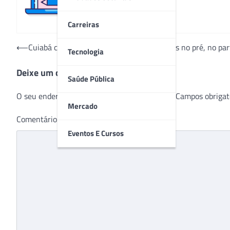
Carreiras
Navegação
⟵
Cuiabá conta com estrutura para gestantes no pré, no par
Tecnologia
de
Deixe um comentário
Post
Saúde Pública
O seu endereço de e-mail não será publicado.
Campos obrigat
Mercado
Comentário
*
Eventos E Cursos