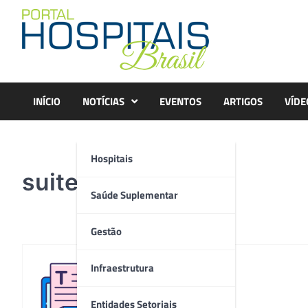
Skip
to
content
INÍCIO
NOTÍCIAS
EVENTOS
ARTIGOS
VÍDE
Hospitais
suite ppp _ HSR (2)
Saúde Suplementar
Gestão
Infraestrutura
Redação
Entidades Setoriais