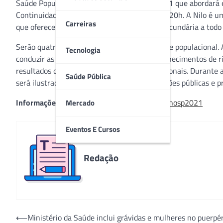
Saúde Populacional durante o QualiHosp 2021 que abordará e
Continuidade’ de 27 a 30 de abril, das 15h às 20h. A Nilo é um
Carreiras
que oferece serviços de atenção primária e secundária a todo 
Serão quatro mulheres debatendo sobre saúde populacional. 
Tecnologia
conduzir as determinantes de saúde e os conhecimentos de r
resultados com base nos indicadores populacionais. Durante a
Saúde Pública
será ilustrado por meio de casos de organizações públicas e p
Informações e inscrições:
evento.fgv.br/qualihosp2021
Mercado
Eventos E Cursos
Redação
Navegação
⟵
Ministério da Saúde inclui grávidas e mulheres no puerpé