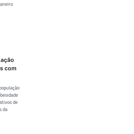
Janeiro
nação
es com
população
obesidade
ativos de
s da