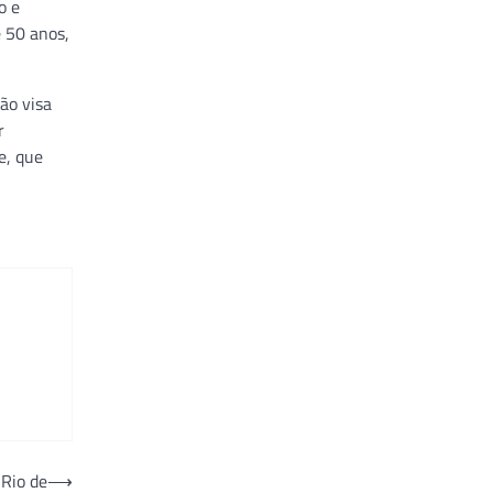
o e
e 50 anos,
ão visa
r
e, que
 Rio de
⟶