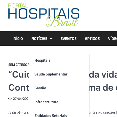
Skip
to
content
INÍCIO
NOTÍCIAS
EVENTOS
ARTIGOS
VÍDE
Hospitais
SEM CATEGORIA
“Cuidado ao longo da vid
Saúde Suplementar
Continuidade” é tema de
Gestão
27/04/2021
Infraestrutura
A diretora da Nilo Saúde Ana Cláudia Pinto ficará responsável
Entidades Setoriais