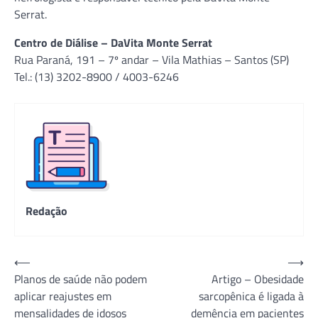
Serrat.
Centro de Diálise – DaVita Monte Serrat
Rua Paraná, 191 – 7º andar – Vila Mathias – Santos (SP)
Tel.: (13) 3202-8900 / 4003-6246
Redação
Navegação
⟵
⟶
Planos de saúde não podem
Artigo – Obesidade
de
aplicar reajustes em
sarcopênica é ligada à
Post
mensalidades de idosos
demência em pacientes