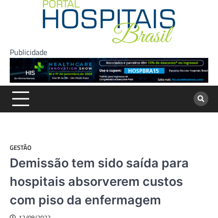
Skip
to
content
Publicidade
GESTÃO
Demissão tem sido saída para
hospitais absorverem custos
com piso da enfermagem
12/08/2022