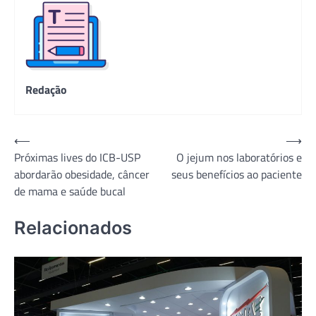
Redação
Navegação
⟵
⟶
Próximas lives do ICB-USP
O jejum nos laboratórios e
de
abordarão obesidade, câncer
seus benefícios ao paciente
Post
de mama e saúde bucal
Relacionados