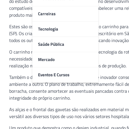
do estudo de materiais e de tecnologias úteis no desenvolvi
compatíveis com os custos industriais; de estabelecer uma re
Carreiras
produto mais intuitivo.
Estes são os pressupostos pelos quais nasceu o carrinho pa
Tecnologia
(SP). Os criativos do estúdio
MM Design
, com escritório em Sã
todos os outros produtos da concorrência, buscando inovação 
Saúde Pública
O carrinho realizado para a Lanco introduz a tecnologia da 
necessidade de um chassi tornando sua
Mercado
realização mais simples e diminuindo os custos de produção.
Eventos E Cursos
Também o design desenvolvido para as alças é inovador cons
ambiente a outro. O plano de trabalho, extremamente fácil de
borracha, consente amortecer as eventuais pancadas contra q
integridade do próprio carrinho.
As alças e o frontal das gavetas são realizados em material m
versátil aos diversos tipos de uso nos vários setores hospitala
Um produto que demostra como o design industrial, quando fei