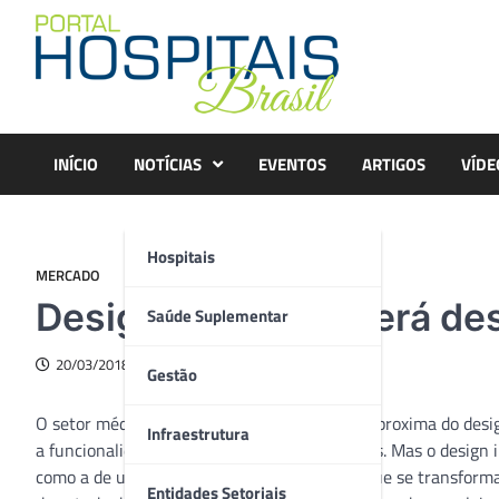
Skip
to
content
INÍCIO
NOTÍCIAS
EVENTOS
ARTIGOS
VÍDE
Hospitais
MERCADO
Design industrial será de
Saúde Suplementar
20/03/2018
Gestão
O setor médico-hospitalar cada vez mais se aproxima do desi
Infraestrutura
a funcionalidade e a estética de seus produtos. Mas o design
como a de uma análise atenta dos cenários que se transfo
Entidades Setoriais