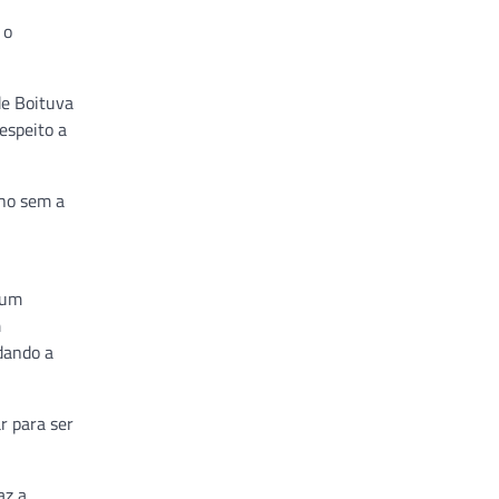
 o
de Boituva
espeito a
nho sem a
 um
m
dando a
r para ser
az a