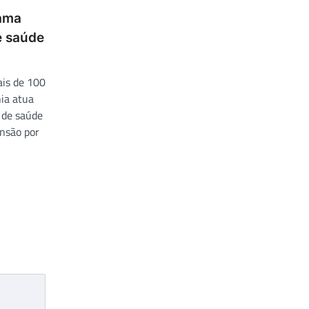
rama
e saúde
ais de 100
ia atua
 de saúde
nsão por