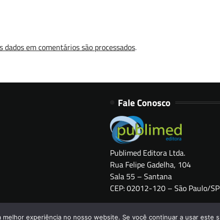
s dados em comentários são processados
.
Fale Conosco
Publimed Editora Ltda.
Rua Felipe Gadelha, 104
Sala 55 – Santana
CEP: 02012-120 – São Paulo/SP
Copyright © 2026
HOSPITAIS BRASIL
a melhor experiência no nosso website. Se você continuar a usar este s