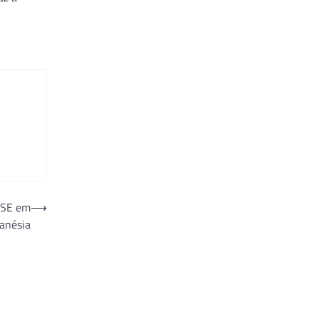
USE em
⟶
anésia