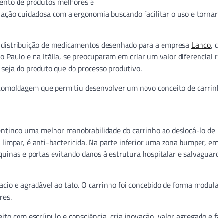
mento de produtos melhores e
lação cuidadosa com a ergonomia buscando facilitar o uso e tornar
ra distribuição de medicamentos desenhado para a empresa
Lanco
, 
o Paulo e na Itália, se preocuparam em criar um valor diferencial r
seja do produto que do processo produtivo.
rotomoldagem que permitiu desenvolver um novo conceito de carri
entindo uma melhor manobrabilidade do carrinho ao deslocá-lo de
 limpar, é anti-bactericida. Na parte inferior uma zona bumper, e
uinas e portas evitando danos à estrutura hospitalar e salvaguar
acio e agradável ao tato. O carrinho foi concebido de forma modula
res.
to com escrúpulo e consciência, cria inovação, valor agregado e f