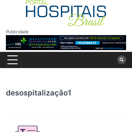
Skip
to
content
Publicidade
desospitalização1