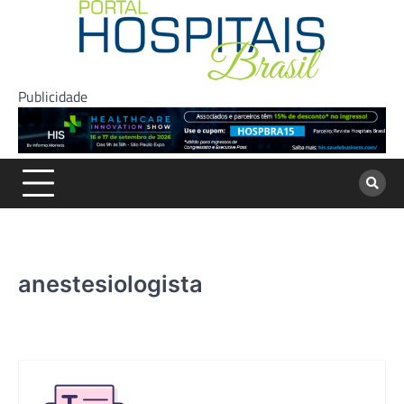
Skip
to
content
Publicidade
anestesiologista