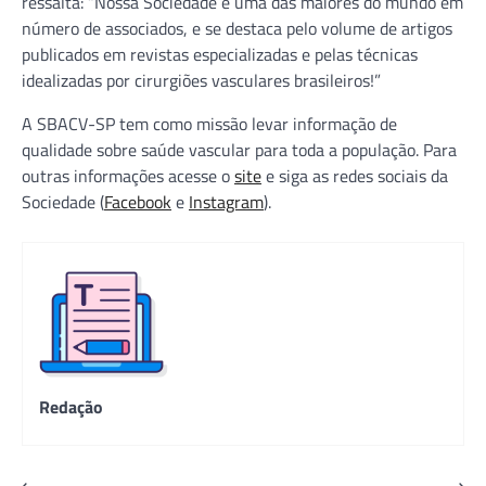
ressalta: “Nossa Sociedade é uma das maiores do mundo em
número de associados, e se destaca pelo volume de artigos
publicados em revistas especializadas e pelas técnicas
idealizadas por cirurgiões vasculares brasileiros!”
A SBACV-SP tem como missão levar informação de
qualidade sobre saúde vascular para toda a população. Para
outras informações acesse o
site
e siga as redes sociais da
Sociedade (
Facebook
e
Instagram
).
Redação
⟵
⟶