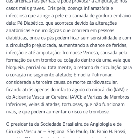
das artérias nas pernas, e pode provocar a amputação nos
casos mais graves; Erisipela, doença inflamatória e
infecciosa que atinge a pele e a camada de gordura embaixo
dela; Pé Diabético, que acontece devido às alterações
anatômicas e neurológicas que ocorrem em pessoas
diabéticas, onde os pés podem ficar sem sensibilidade e com
a circulação prejudicada, aumentando a chance de feridas,
infecção e até amputação; Trombose Venosa, causada pela
formação de um trombo ou coágulo dentro de uma veia que
bloqueia, parcial ou totalmente, o retorno da circulação para
o coração no segmento afetado; Embolia Pulmonar,
considerada a terceira causa de morte cardiovascular,
ficando atrás apenas do infarto agudo do miocárdio (IAM) e
do Acidente Vascular Cerebral (AVC); e Varizes de Membros
Inferiores, veias dilatadas, tortuosas, que não funcionam
mais, e que podem aumentar o risco de trombose.
O presidente da Sociedade Brasileira de Angiologia e de
Cirurgia Vascular – Regional São Paulo, Dr. Fabio H. Rossi,