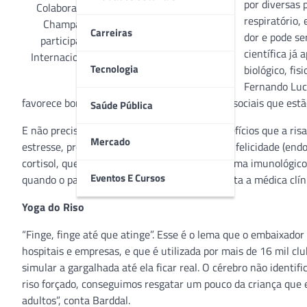
por diversas 
Colaboradores dos hospitais Marcelino
respiratório,
Champagnat e Universitário Cajuru
Carreiras
dor e pode se
participam, durante a semana do dia
científica já
Internacional do Riso, da prática da Yoga
Tecnologia
biológico, fi
Fernando Luc
favorece bons e duradouros relacionamentos sociais que estã
Saúde Pública
E não precisa muito para colher todos os benefícios que a risa
Mercado
estresse, produzir os chamados hormônios da felicidade (endo
cortisol, que provoca reação negativa no sistema imunológico e
Eventos E Cursos
quando o paciente está tenso, ansioso”, ressalta a médica clí
Yoga do Riso
“Finge, finge até que atinge”. Esse é o lema que o embaixador
hospitais e empresas, e que é utilizada por mais de 16 mil clu
simular a gargalhada até ela ficar real. O cérebro não identi
riso forçado, conseguimos resgatar um pouco da criança que
adultos”, conta Barddal.