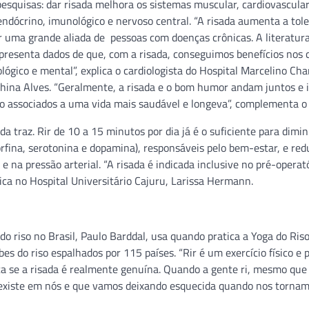
pesquisas: dar risada melhora os sistemas muscular, cardiovascular
 endócrino, imunológico e nervoso central. “A risada aumenta a tole
r uma grande aliada de pessoas com doenças crônicas. A literatur
 apresenta dados de que, com a risada, conseguimos benefícios nos
siológico e mental”, explica o cardiologista do Hospital Marcelino C
hina Alves. “Geralmente, a risada e o bom humor andam juntos e 
o associados a uma vida mais saudável e longeva”, complementa o
da traz. Rir de 10 a 15 minutos por dia já é o suficiente para dimin
rfina, serotonina e dopamina), responsáveis pelo bem-estar, e redu
 na pressão arterial. “A risada é indicada inclusive no pré-operató
nica no Hospital Universitário Cajuru, Larissa Hermann.
 do riso no Brasil, Paulo Barddal, usa quando pratica a Yoga do Ris
bes do riso espalhados por 115 países. “Rir é um exercício físico e
fica se a risada é realmente genuína. Quando a gente ri, mesmo que
 existe em nós e que vamos deixando esquecida quando nos torna