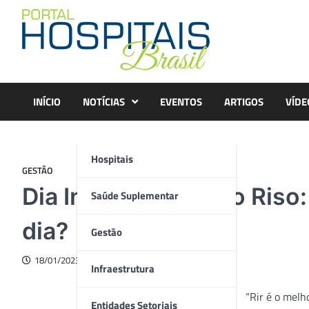
Skip
to
content
INÍCIO
NOTÍCIAS
EVENTOS
ARTIGOS
VÍDE
Hospitais
GESTÃO
Dia Internacional do Riso
Saúde Suplementar
dia?
Gestão
18/01/2023
Infraestrutura
“Rir é o mel
Entidades Setoriais