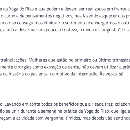
te da Yoga do Riso e que podem e devem ser realizados em frente 
o o corpo e de pensamentos negativos, nos fazendo esquecer dos p
 o riso conseguimos diminuir o sofrimento e enxergarmos o outr
, ajuda a desarmar um pouco a tristeza, o medo e a angústia”, fris
raindicações. Mulheres que estão no primeiro ou último trimestr
mente cirurgias como extração de dente, não devem utilizar a prát
da história do paciente, do motivo da internação. Às vezes, só
o. Levando em conta todos os benefícios que a risada traz, colabo
ão se unir durante a semana na prática da Yoga do Riso, que liga a
omeçam a atividade com vergonha, tímidos, mas depois vão sentind