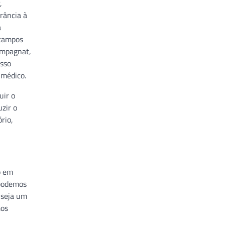
,
rância à
a
 campos
hampagnat,
isso
 médico.
uir o
zir o
rio,
o em
 podemos
 seja um
mos