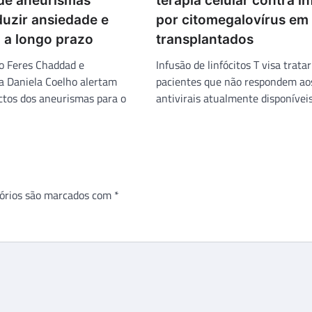
de aneurismas
terapia celular contra i
uzir ansiedade e
por citomegalovírus em
 a longo prazo
transplantados
o Feres Chaddad e
Infusão de linfócitos T visa tratar
a Daniela Coelho alertam
pacientes que não respondem ao
ctos dos aneurismas para o
antivirais atualmente disponíveis
órios são marcados com
*