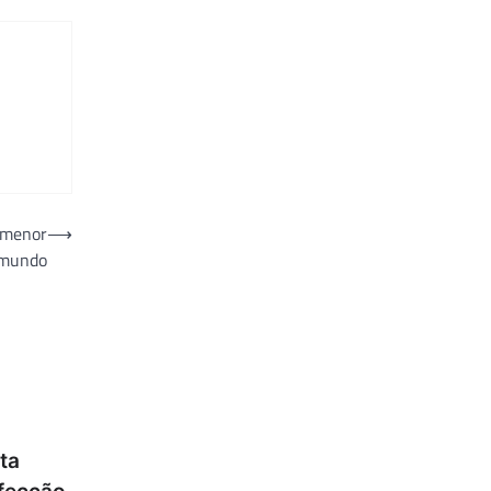
e menor
⟶
 mundo
ta