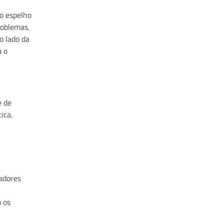
ao espelho
roblemas,
o lado da
a o
e de
ica.
radores
o os