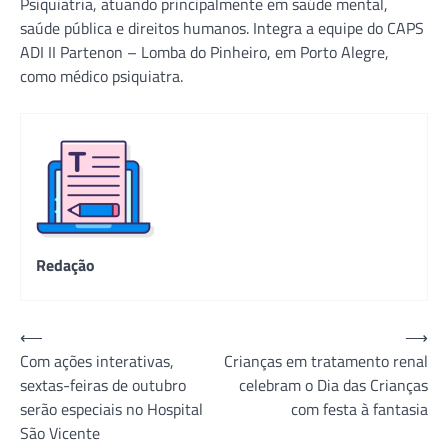
Psiquiatria, atuando principalmente em saúde mental,
saúde pública e direitos humanos. Integra a equipe do CAPS
ADI II Partenon – Lomba do Pinheiro, em Porto Alegre,
como médico psiquiatra.
Redação
Navegação
⟵
⟶
Com ações interativas,
Crianças em tratamento renal
de
sextas-feiras de outubro
celebram o Dia das Crianças
Post
serão especiais no Hospital
com festa à fantasia
São Vicente