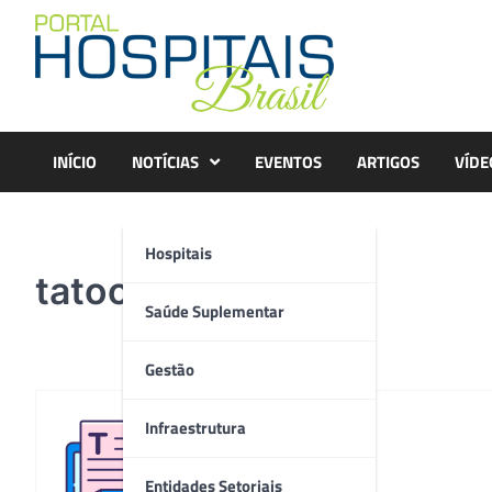
Skip
to
content
INÍCIO
NOTÍCIAS
EVENTOS
ARTIGOS
VÍDE
Hospitais
tatoo
Saúde Suplementar
Gestão
Infraestrutura
Redação
Entidades Setoriais