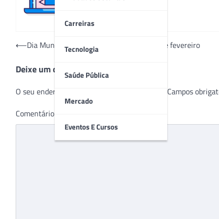
Carreiras
Navegação
⟵
Dia Mundial do Câncer é lembrado em 4 de fevereiro
Tecnologia
de
Deixe um comentário
Post
Saúde Pública
O seu endereço de e-mail não será publicado.
Campos obrigat
Mercado
Comentário
*
Eventos E Cursos