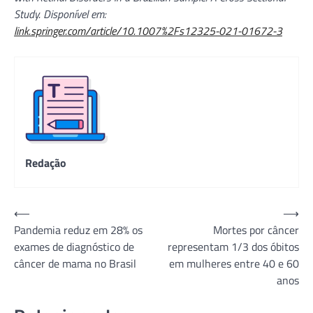
Study. Disponível em:
link.springer.com/article/10.1007%2Fs12325-021-01672-3
Redação
Navegação
⟵
⟶
Pandemia reduz em 28% os
Mortes por câncer
de
exames de diagnóstico de
representam 1/3 dos óbitos
Post
câncer de mama no Brasil
em mulheres entre 40 e 60
anos