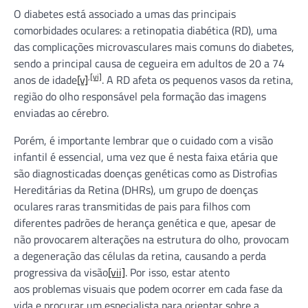
O diabetes está associado a umas das principais
comorbidades oculares: a retinopatia diabética (RD), uma
das complicações microvasculares mais comuns do diabetes,
sendo a principal causa de cegueira em adultos de 20 a 74
,
[vi]
anos de idade
[v]
. A RD afeta os pequenos vasos da retina,
região do olho responsável pela formação das imagens
enviadas ao cérebro.
Porém, é importante lembrar que o cuidado com a visão
infantil é essencial, uma vez que é nesta faixa etária que
são diagnosticadas doenças genéticas como as Distrofias
Hereditárias da Retina (DHRs), um grupo de doenças
oculares raras transmitidas de pais para filhos com
diferentes padrões de herança genética e que, apesar de
não provocarem alterações na estrutura do olho, provocam
a degeneração das células da retina, causando a perda
progressiva da visão
[vii]
. Por isso, estar atento
aos problemas visuais que podem ocorrer em cada fase da
vida e procurar um especialista para orientar sobre a