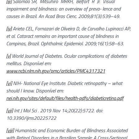
[iii]
Salomão SR, Mitsuhiro MRKH, Belfort R Jr. Visual
impairment and blindness: an overview of preva- lence and
causes in Brazil. An Acad Bras Cienc. 2009;81(3):539–49.
[iv]
Arieta CEL, Fornazari de Oliveira D, de Carvalho Lupinacci AP,
et al. Cataract remains an important cause of blindness in
Campinas, Brazil. Ophthalmic Epidemiol. 2009;16(1):58–63.
[v]
World Journal of Diabetes. Ocular complications of diabetes
mellitus. Disponível em:
www.ncbi.nlm.nih.gov/pmc/articles/PMC4317321
[vi]
NIH- National Eye Institute. Diabetic retinopathy – what
should I know. Disponível em:
nei.nih.gov/sites/default/files/health-pdfs/diabeticretino.pdf
[vii]
Int J Mol Sci . 2019 Nov 14;20(22):5722. doi:
10.3390/ijms20225722
[viii]
Humanistic and Economic Burden of Blindness Associated
with Retinal Disorders in a Brazilian Sample: A Cross-Sectional