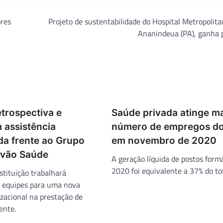
ores
Projeto de sustentabilidade do Hospital Metropolit
Ananindeua (PA), ganha 
trospectiva e
Saúde privada atinge m
 assistência
número de empregos d
a frente ao Grupo
em novembro de 2020
óvão Saúde
A geração líquida de postos form
2020 foi equivalente a 37% do tot
stituição trabalhará
 equipes para uma nova
izacional na prestação de
ente.