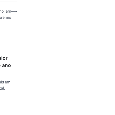
ano, em
⟶
prêmio
aior
o ano
ais em
al.