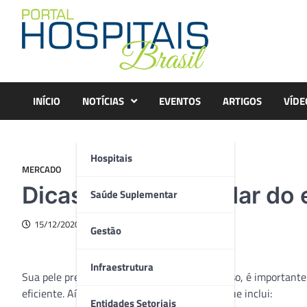
Skip
to
content
INÍCIO
NOTÍCIAS
EVENTOS
ARTIGOS
VÍDE
Hospitais
MERCADO
Dicas de como cuidar do
Saúde Suplementar
15/12/2020
Gestão
Infraestrutura
Sua pele precisa permanecer saudável. Por isso, é importante v
eficiente. Aí você deverá adotar uma rotina que inclui:
Entidades Setoriais