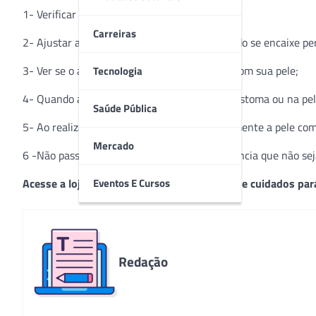
1- Verificar se sua pele está limpa e seca;
Carreiras
2- Ajustar a abertura no adesivo para que tudo se encaixe p
3- Ver se o adesivo entrou em total contato com sua pele;
Tecnologia
4- Quando apresentar assadura ao redor do estoma ou na pele
Saúde Pública
5- Ao realizar a troca da placa, lave delicadamente a pele co
Mercado
6 -Não passe álcool, colônias ou outra substância que não sej
Eventos E Cursos
Acesse a loja virtual e conheça toda a linha de cuidados pa
Redação