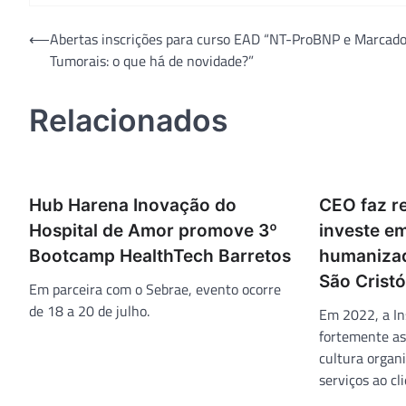
Navegação
⟵
Abertas inscrições para curso EAD “NT-ProBNP e Marcad
Tumorais: o que há de novidade?”
de
Post
Relacionados
Hub Harena Inovação do
CEO faz re
Hospital de Amor promove 3º
investe em
Bootcamp HealthTech Barretos
humanizad
São Crist
Em parceira com o Sebrae, evento ocorre
de 18 a 20 de julho.
Em 2022, a In
fortemente as
cultura organ
serviços ao cli