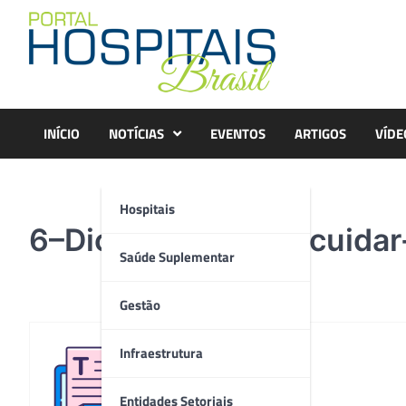
Skip
to
content
INÍCIO
NOTÍCIAS
EVENTOS
ARTIGOS
VÍDE
Hospitais
6–Dicas-de-como-cuida
Saúde Suplementar
Gestão
Infraestrutura
Redação
Entidades Setoriais