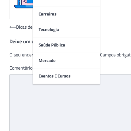
Carreiras
Navegação
⟵
Dicas de como cuidar do estoma
Tecnologia
de
Deixe um comentário
Post
Saúde Pública
O seu endereço de e-mail não será publicado.
Campos obrigat
Mercado
Comentário
*
Eventos E Cursos