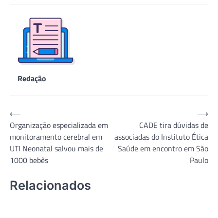
Redação
Navegação
⟵
⟶
Organização especializada em
CADE tira dúvidas de
de
monitoramento cerebral em
associadas do Instituto Ética
Post
UTI Neonatal salvou mais de
Saúde em encontro em São
1000 bebês
Paulo
Relacionados