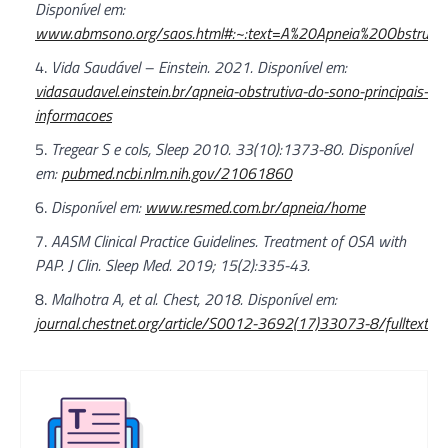
Disponível em:
www.abmsono.org/saos.html#:~:text=A%20Apneia%20Obstrut
Vida Saudável – Einstein. 2021. Disponível em:
vidasaudavel.einstein.br/apneia-obstrutiva-do-sono-principais-
informacoes
Tregear S e cols, Sleep 2010. 33(10):1373-80. Disponível
em:
pubmed.ncbi.nlm.nih.gov/21061860
Disponível em:
www.resmed.com.br/apneia/home
AASM Clinical Practice Guidelines. Treatment of OSA with
PAP. J Clin. Sleep Med. 2019; 15(2):335-43.
Malhotra A, et al. Chest, 2018. Disponível em:
journal.chestnet.org/article/S0012-3692(17)33073-8/fulltext