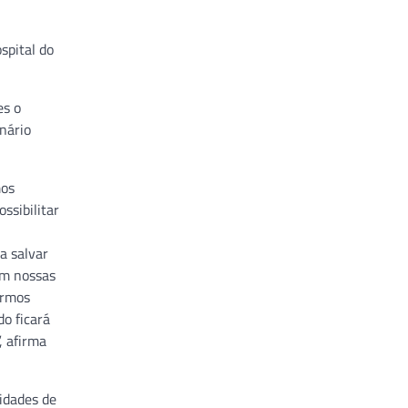
spital do
es o
nário
mos
ssibilitar
a salvar
om nossas
armos
o ficará
, afirma
idades de