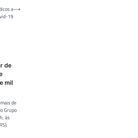
dicos a
⟶
ovid-19
r de
e
e mil
, mais de
do Grupo
h, às
RS).