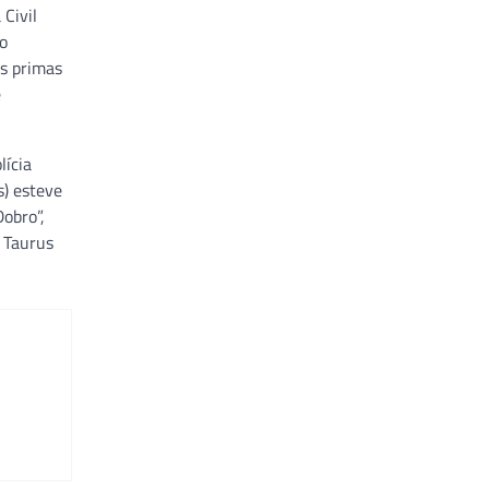
 Civil
to
as primas
e
lícia
s) esteve
obro”,
a Taurus