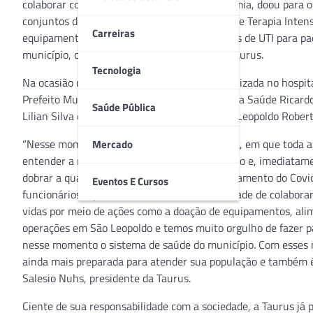
colaborar com esse momento difícil de pandemia, doou para o 
conjuntos de respiradores para UTI (Unidade de Terapia Inten
Carreiras
equipamentos permitirão abrir 10 novos leitos de UTI para pa
município, onde está localizada a fábrica da Taurus.
Tecnologia
Na ocasião da entrega dos equipamentos, realizada no hospita
Prefeito Municipal Ary Vanazzi, o Secretário da Saúde Ricard
Saúde Pública
Lilian Silva e o coordenador do Samu em São Leopoldo Robert
“Nesse momento difícil, de bandeira vermelha, em que toda a
Mercado
entender a necessidade do Hospital Centenário e, imediatamen
dobrar a quantidade de leitos de UTI para tratamento do Cov
Eventos E Cursos
funcionários aqui, isso aumenta a nossa vontade de colaborar
vidas por meio de ações como a doação de equipamentos, ali
operações em São Leopoldo e temos muito orgulho de fazer pa
nesse momento o sistema de saúde do município. Com esses 
ainda mais preparada para atender sua população e também é
Salesio Nuhs, presidente da Taurus.
Ciente de sua responsabilidade com a sociedade, a Taurus já 