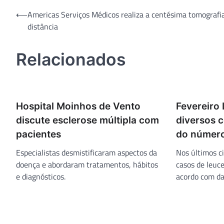
Navegação
⟵
Americas Serviços Médicos realiza a centésima tomografi
distância
de
Post
Relacionados
Hospital Moinhos de Vento
Fevereiro 
discute esclerose múltipla com
diversos c
pacientes
do número
Especialistas desmistificaram aspectos da
Nos últimos c
doença e abordaram tratamentos, hábitos
casos de leuc
e diagnósticos.
acordo com da