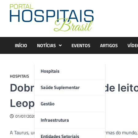
Skip
to
content
INÍCIO
NOTÍCIAS
EVENTOS
ARTIGOS
VÍDE
Hospitais
HOSPITAIS
Dobra capacidade de leit
Saúde Suplementar
Leopoldo
Gestão
01/07/2020
Infraestrutura
A Taurus, uma das principais fabricantes de armas do mundo
Entidades Setoriais