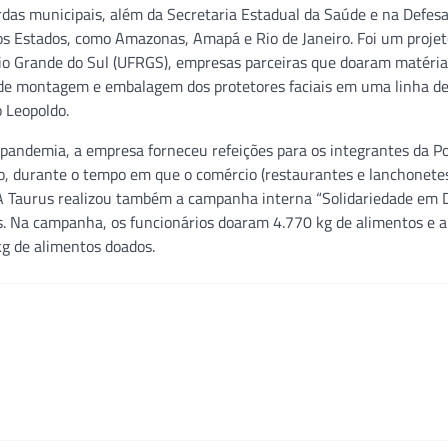
ardas municipais, além da Secretaria Estadual da Saúde e na Defesa
ros Estados, como Amazonas, Amapá e Rio de Janeiro. Foi um proje
 Rio Grande do Sul (UFRGS), empresas parceiras que doaram matéri
so de montagem e embalagem dos protetores faciais em uma linha d
 Leopoldo.
pandemia, a empresa forneceu refeições para os integrantes da Po
o, durante o tempo em que o comércio (restaurantes e lanchonete
 A Taurus realizou também a campanha interna “Solidariedade em D
is. Na campanha, os funcionários doaram 4.770 kg de alimentos e 
g de alimentos doados.