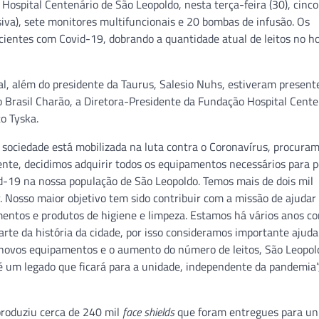
Hospital Centenário de São Leopoldo, nesta terça-feira (30), cinco
siva), sete monitores multifuncionais e 20 bombas de infusão. Os
cientes com Covid-19, dobrando a quantidade atual de leitos no ho
l, além do presidente da Taurus, Salesio Nuhs, estiveram present
o Brasil Charão, a Diretora-Presidente da Fundação Hospital Cente
o Tyska.
 sociedade está mobilizada na luta contra o Coronavírus, procura
te, decidimos adquirir todos os equipamentos necessários para po
id-19 na nossa população de São Leopoldo. Temos mais de dois mil
. Nosso maior objetivo tem sido contribuir com a missão de ajudar 
mentos e produtos de higiene e limpeza. Estamos há vários anos c
rte da história da cidade, por isso consideramos importante ajud
novos equipamentos e o aumento do número de leitos, São Leopold
 um legado que ficará para a unidade, independente da pandemia”
produziu cerca de 240 mil
face shields
que foram entregues para un