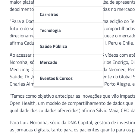
maior plataforma de saúde do mundo, que acaba de apresentar
depoimentos de profissionais que são referências no mercado
Carreiras
“Para a Doctoralia é uma honra lançar mais uma edição do Te
futuro do segmento no país. Todos os insights compartilhado
Tecnologia
direcionamentos do setor. Essa iniciativa enriquece o merca
afirma Cadu Lopes, CEO da Doctoralia no Brasil, Peru e Chile.
Saúde Pública
Ao acessar o material, é possível encontrar 25 vídeos com at
Noronha, sócio da DNA Capital; Dr. Antônio Carlos Endrigo, D
Mercado
Medicina; Dr. Gustavo Kuster, CEO e Founder da Neomed; Ren
Saúde; Dr. Jefferson Gomes Fernandes, Presidente do Global 
Eventos E Cursos
Charles Almeida Ataide, CIO da Santa Casa de Porto Alegre, e
“Temos como objetivo antecipar as inovações que vão impact
Open Health, um modelo de compartilhamento de dados que na
qualidade dos cuidados oferecidos”, afirma Silvio Maia, CEO da
Para Luiz Noronha, sócio da DNA Capital, gestora de investi
as jornadas digitais, tanto para os pacientes quanto para os