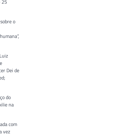
e 25
 sobre o
s humana”,
Luiz
de
er Dei de
ed;
ço do
ilie na
gada com
a vez