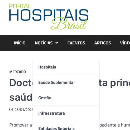
Skip
to
content
INÍCIO
NOTÍCIAS
EVENTOS
ARTIGOS
VÍDE
Hospitais
MERCADO
Doctoralia apresenta prin
Saúde Suplementar
saúde em 2023
Gestão
23/01/2023
Infraestrutura
Promover a melhor experiência na jornada do paciente e hum
Entidades Setoriais