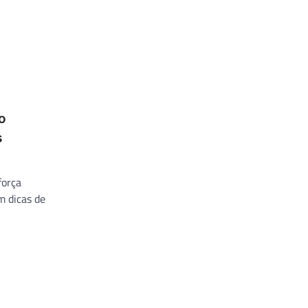
o
s
força
m dicas de