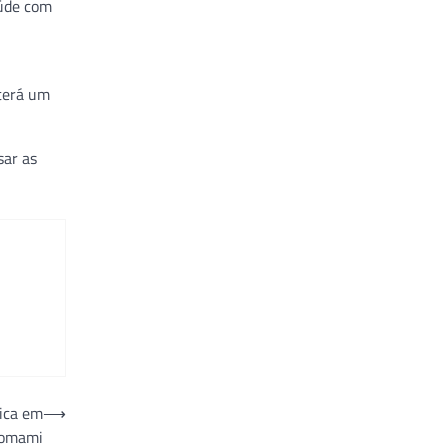
aúde com
 terá um
sar as
ica em
⟶
nomami