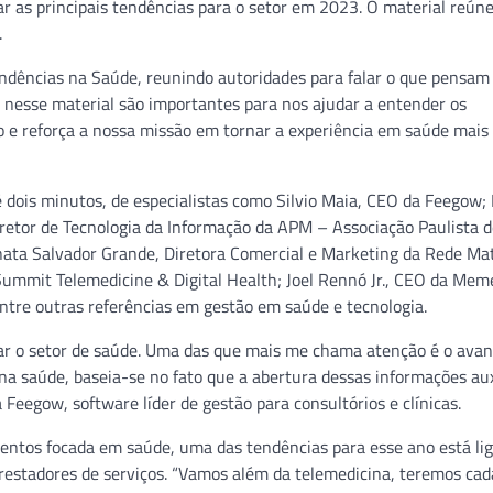
 as principais tendências para o setor em 2023. O material reún
.
ndências na Saúde, reunindo autoridades para falar o que pensam
s nesse material são importantes para nos ajudar a entender os
do e reforça a nossa missão em tornar a experiência em saúde mai
é dois minutos, de especialistas como Silvio Maia, CEO da Feegow; 
iretor de Tecnologia da Informação da APM – Associação Paulista 
ata Salvador Grande, Diretora Comercial e Marketing da Rede Mat
Summit Telemedicine & Digital Health; Joel Rennó Jr., CEO da Mem
ntre outras referências em gestão em saúde e tecnologia.
ar o setor de saúde. Uma das que mais me chama atenção é o avan
 saúde, baseia-se no fato que a abertura dessas informações aux
 Feegow, software líder de gestão para consultórios e clínicas.
mentos focada em saúde, uma das tendências para esse ano está li
 prestadores de serviços. “Vamos além da telemedicina, teremos cad