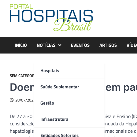
Skip
to
content
INÍCIO
NOTÍCIAS
EVENTOS
ARTIGOS
VÍDE
Hospitais
SEM CATEGORIA
Doenças do fígado em pa
Saúde Suplementar
28/07/2022
Gestão
De 27 a 30 de julho, o Instituto D’OR de Pesquisa e Ensino (
Infraestrutura
considerado o maior evento de educação continuada da Hepato
hepatologistas e especialistas nacionais e internacionais de 
Entidades Setoriais