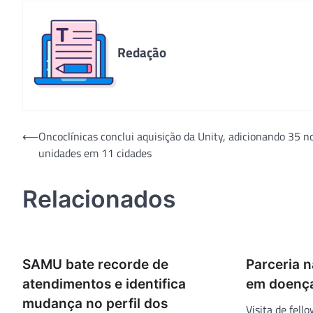
Redação
Navegação
⟵
Oncoclínicas conclui aquisição da Unity, adicionando 35 n
unidades em 11 cidades
de
Post
Relacionados
SAMU bate recorde de
Parceria n
atendimentos e identifica
em doença
mudança no perfil dos
Visita de fel