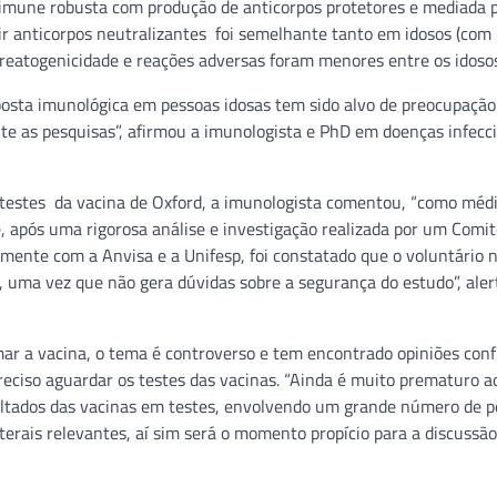
imune robusta com produção de anticorpos protetores e mediada 
zir anticorpos neutralizantes foi semelhante tanto em idosos (com
reatogenicidade e reações adversas foram menores entre os idosos
posta imunológica em pessoas idosas tem sido alvo de preocupação
te as pesquisas”, afirmou a imunologista e PhD em doenças infecci
 testes da vacina de Oxford, a imunologista comentou, “como médi
, após uma rigorosa análise e investigação realizada por um Comi
mente com a Anvisa e a Unifesp, foi constatado que o voluntário 
e, uma vez que não gera dúvidas sobre a segurança do estudo”, aler
ar a vacina, o tema é controverso e tem encontrado opiniões confl
eciso aguardar os testes das vacinas. “Ainda é muito prematuro a
sultados das vacinas em testes, envolvendo um grande número de p
erais relevantes, aí sim será o momento propício para a discussão