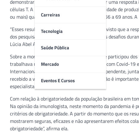
demonstraram que a vacina é capaz de induzir uma resposta 
células T. A imunogenicidade, ou seja, a capacidade de produ
Carreiras
ou mais) quanto em grupos de pessoas entre 56 a 69 anos. A 
“Esses resultados são de grande importância, visto que a res
Tecnologia
dos pesquisadores, e constitui um dos maiores desafios duran
Lúcia Abel Awad.
Saúde Pública
Sobre a morte de um voluntário brasileiro que participou dos
trabalhava na linha com pacientes infectados com Covid-19 e
Mercado
Internacional de Avaliação de Segurança independente, junta
recebido a vacina, e sim o placebo. Essa revisão é important
Eventos E Cursos
especialista.
Com relação à obrigatoriedade da população brasileira em tom
Na opinião da imunologista, neste momento da pandemia é pr
critérios de obrigatoriedade. A partir do momento que os re
mostrarem seguras, eficazes e não apresentarem efeitos colat
obrigatoriedade”, afirma ela.