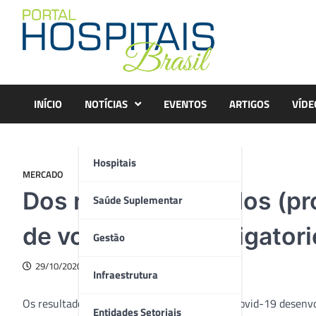
Skip
to
content
INÍCIO
NOTÍCIAS
EVENTOS
ARTIGOS
VÍDE
Hospitais
MERCADO
Dos novos resultados (pr
Saúde Suplementar
de voluntário e obrigator
Gestão
29/10/2020
Infraestrutura
Os resultados dos testes da vacina contra a Covid-19 desenv
Entidades Setoriais