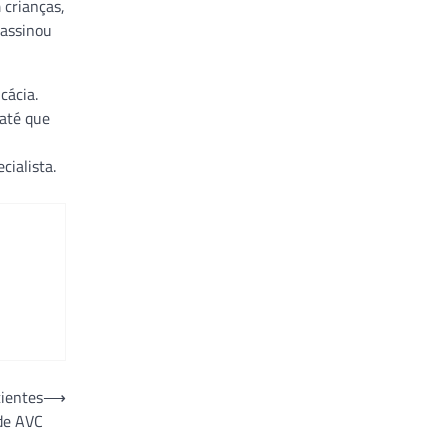
 crianças,
 assinou
cácia.
 até que
cialista.
cientes
⟶
de AVC