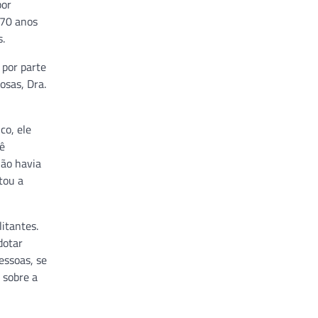
por
 70 anos
.
 por parte
osas, Dra.
co, ele
tê
não havia
tou a
itantes.
dotar
essoas, se
 sobre a