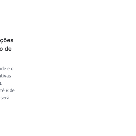
ições
o de
ade e o
ativas
.
até 8 de
 será