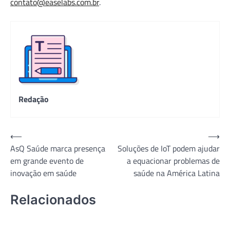
contato@easelabs.com.br
.
Redação
Navegação
⟵
⟶
AsQ Saúde marca presença
Soluções de IoT podem ajudar
de
em grande evento de
a equacionar problemas de
Post
inovação em saúde
saúde na América Latina
Relacionados