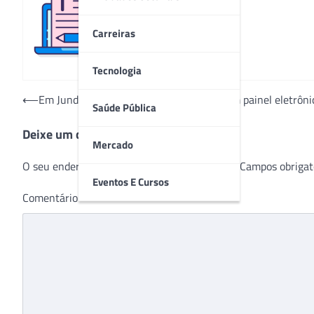
Redação
Carreiras
Tecnologia
Navegação
⟵
Em Jundiaí, PA Central passa a contar com painel eletrôn
Saúde Pública
de
Deixe um comentário
Post
Mercado
O seu endereço de e-mail não será publicado.
Campos obrigat
Eventos E Cursos
Comentário
*