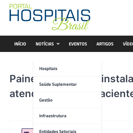
Skip
to
content
INÍCIO
NOTÍCIAS
EVENTOS
ARTIGOS
VÍDE
Hospitais
Painel eletrônico é insta
Saúde Suplementar
atendimento aos pacient
Gestão
Infraestrutura
Entidades Setoriais