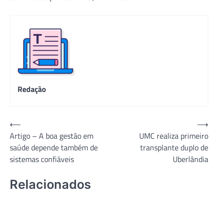
Redação
Navegação
⟵
⟶
Artigo – A boa gestão em
UMC realiza primeiro
de
saúde depende também de
transplante duplo de
Post
sistemas confiáveis
Uberlândia
Relacionados