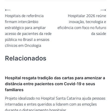
Navegação
⟵
⟶
Hospitais de referência
Hospitalar 2026 reúne
de
firmam intercâmbio
inovação, tecnologia e
Post
estratégico para ampliar
eficiência com foco no futuro
acesso de pacientes da rede
da saúde
pública no Brasil a ensaios
clínicos em Oncologia
Relacionados
Hospital resgata tradição das cartas para amenizar a
distância entre pacientes com Covid-19 e seus
familiares
Projeto idealizado no Hospital Santa Catarina ajuda pessoas
internadas e entes queridos a lidarem com as emoções
durante o distanciamento hospitalar.