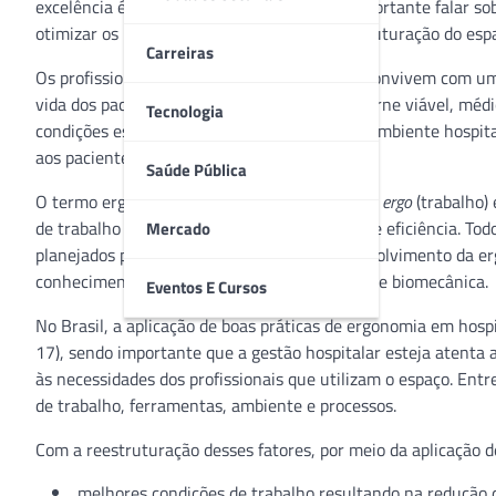
excelência é a organização. Por isso é tão importante falar 
otimizar os recursos a partir de uma boa estruturação do esp
Carreiras
Os profissionais que atuam em um hospital convivem com uma 
vida dos pacientes. Para que essa tarefa se torne viável, mé
Tecnologia
condições estruturais e organizacionais. Um ambiente hospi
aos pacientes.
Saúde Pública
O termo ergonomia tem origem no grego com
ergo
(trabalho)
de trabalho para maior segurança, qualidade e eficiência. T
Mercado
planejados pensando na ergonomia. O desenvolvimento da erg
conhecimento como fisiologia, antropometria e biomecânica.
Eventos E Cursos
No Brasil, a aplicação de boas práticas de ergonomia em hosp
17), sendo importante que a gestão hospitalar esteja atenta 
às necessidades dos profissionais que utilizam o espaço. En
de trabalho, ferramentas, ambiente e processos.
Com a reestruturação desses fatores, por meio da aplicação de
melhores condições de trabalho resultando na redução 