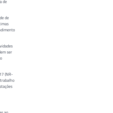
a de
de de
timas
endimento
ividades
dem ser
do
 17 (NR-
 trabalho
estações
as ao