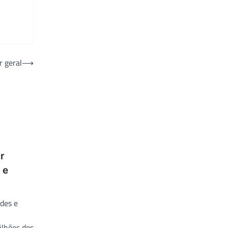
r geral
⟶
r
 e
des e
ilhões dos