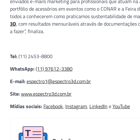
enviados e-mails marketing para profissionais que atuam na
portfólio de acessórios em eventos como o CONAR e a Feira 
todos a conhecerem como praticamos sustentabilidade de ma
3D
, com resultados mensuráveis através de documentações
a fazer”, finaliza.
Tel:
(11) 2453-8800
WhatsApp:
(11) 97612-3380
E-mail:
espectro1@espectro3d.com.br
Site:
www.espectro3d.com.br
Mídias sociais:
Facebook
,
Instagram
,
LinkedIn
e
YouTube