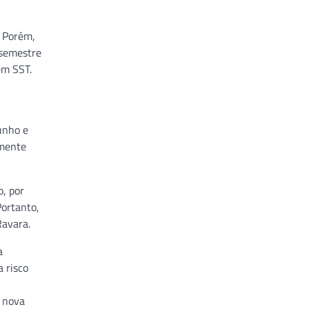
. Porém,
 semestre
em SST.
unho e
lmente
o, por
Portanto,
Ravara.
a
 risco
a nova