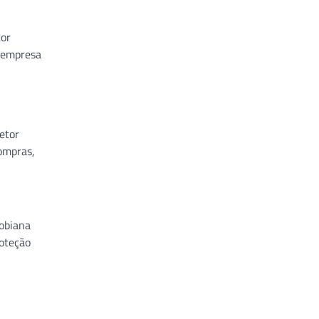
tor
A empresa
etor
compras,
robiana
roteção