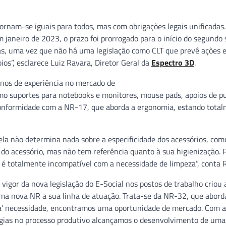
ornam-se iguais para todos, mas com obrigações legais unificadas
m janeiro de 2023, o prazo foi prorrogado para o início do segundo
s, uma vez que não há uma legislação como CLT que prevê ações 
ios”, esclarece Luiz Ravara, Diretor Geral da
Espectro 3D
.
nos de experiência no mercado de
mo suportes para notebooks e monitores, mouse pads, apoios de p
conformidade com a NR-17, que aborda a ergonomia, estando tota
ela não determina nada sobre a especificidade dos acessórios, com
do acessório, mas não tem referência quanto à sua higienização. 
é totalmente incompatível com a necessidade de limpeza”, conta 
vigor da nova legislação do E-Social nos postos de trabalho criou 
 nova NR a sua linha de atuação. Trata-se da NR-32, que aborda
ova’ necessidade, encontramos uma oportunidade de mercado. Com a
logias no processo produtivo alcançamos o desenvolvimento de um