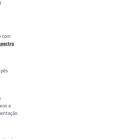
d
ho com
pectro
 pés
o
aios e
umentação