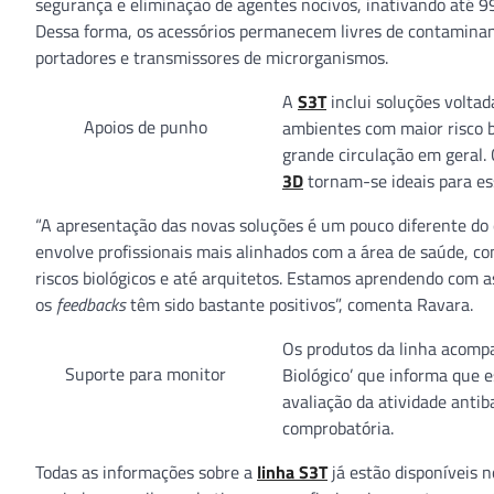
segurança e eliminação de agentes nocivos, inativando até 99
Dessa forma, os acessórios permanecem livres de contaminan
portadores e transmissores de microrganismos.
A
S3T
inclui soluções voltad
Apoios de punho
ambientes com maior risco bi
grande circulação em geral.
3D
tornam-se ideais para ess
“A apresentação das novas soluções é um pouco diferente do
envolve profissionais mais alinhados com a área de saúde, c
riscos biológicos e até arquitetos. Estamos aprendendo com 
os
feedbacks
têm sido bastante positivos”, comenta Ravara.
Os produtos da linha acomp
Suporte para monitor
Biológico’ que informa que 
avaliação da atividade anti
comprobatória.
Todas as informações sobre a
linha S3T
já estão disponíveis 