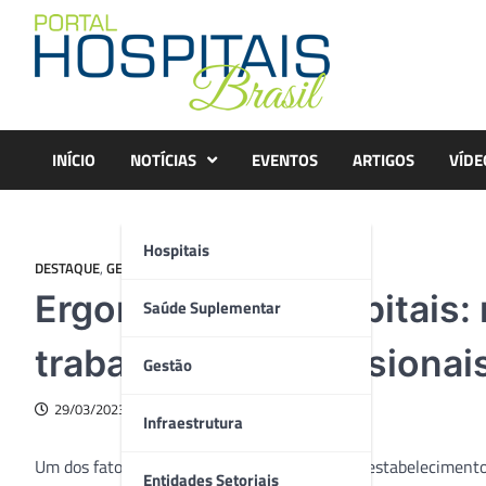
Skip
to
content
INÍCIO
NOTÍCIAS
EVENTOS
ARTIGOS
VÍDE
Hospitais
DESTAQUE
,
GESTÃO
,
MERCADO
Ergonomia em hospitais:
Saúde Suplementar
trabalho aos profissionai
Gestão
29/03/2023
Infraestrutura
Um dos fatores preponderantes para que um estabelecimento
Entidades Setoriais