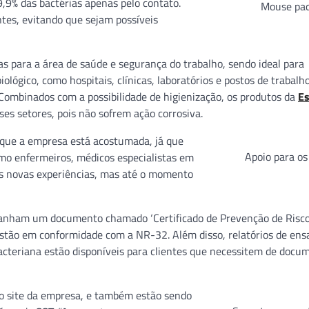
,9% das bactérias apenas pelo contato.
Mouse pa
tes, evitando que sejam possíveis
as para a área de saúde e segurança do trabalho, sendo ideal para
ológico, como hospitais, clínicas, laboratórios e postos de trabal
 Combinados com a possibilidade de higienização, os produtos da
Es
es setores, pois não sofrem ação corrosiva.
 que a empresa está acostumada, já que
Apoio para os
omo enfermeiros, médicos especialistas em
as novas experiências, mas até o momento
anham um documento chamado ‘Certificado de Prevenção de Risc
estão em conformidade com a NR-32. Além disso, relatórios de ens
bacteriana estão disponíveis para clientes que necessitem de doc
no site da empresa, e também estão sendo