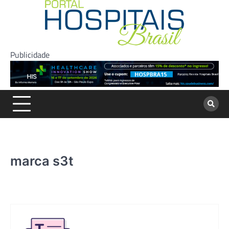
Skip
to
content
Publicidade
marca s3t