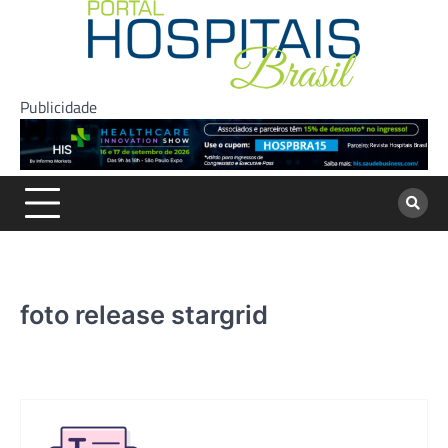
Skip
to
content
Publicidade
foto release stargrid