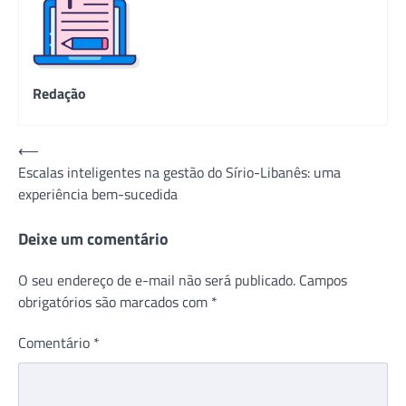
Redação
Navegação
⟵
Escalas inteligentes na gestão do Sírio-Libanês: uma
de
experiência bem-sucedida
Post
Deixe um comentário
O seu endereço de e-mail não será publicado.
Campos
obrigatórios são marcados com
*
Comentário
*