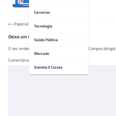
Carreiras
Navegação
⟵
Especial NOVEMBRO AZUL 2022
Tecnologia
de
Deixe um comentário
Post
Saúde Pública
O seu endereço de e-mail não será publicado.
Campos obrigat
Mercado
Comentário
*
Eventos E Cursos