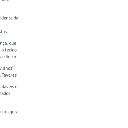
sidente da
stas.
ença, que
 o tecido
 clínico.
3
7 anos)
.
a Tavares.
udáveis e
inados
m um quiz,