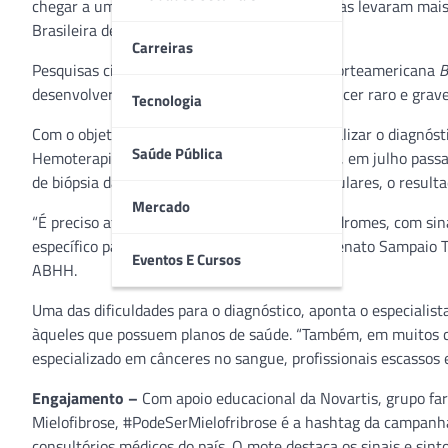
chegar a um diagnóstico conclusivo e 32% delas levaram mais
1
Brasileira de Linfoma e Leucemia (Abrale)
.
Carreiras
Pesquisas científicas publicadas na Revista norteamericana
B
desenvolver leucemia mieloide aguda, um câncer raro e grav
Tecnologia
Com o objetivo de conscientizar médicos a realizar o diagnós
Saúde Pública
Hemoterapia e Terapia Celular (ABHH) lançou, em julho passa
de biópsia da medula óssea e de testes moleculares, o result
Mercado
“É preciso afastar o diagnóstico de outras síndromes, com 
específico para a Mielofibrose”, explica o Dr. Renato Sampaio
Eventos E Cursos
ABHH.
Uma das dificuldades para o diagnóstico, aponta o especialist
àqueles que possuem planos de saúde. “Também, em muitos ca
especializado em cânceres no sangue, profissionais escassos
Engajamento –
Com apoio educacional da Novartis, grupo far
Mielofibrose, #PodeSerMielofribrose é a hashtag da campanh
consultórios médicos do país. O mote destaca os sinais e si