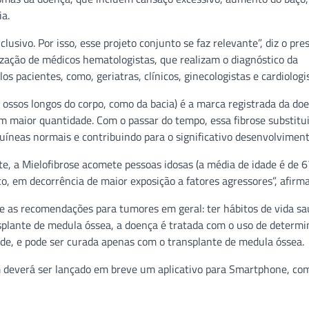
ia.
usivo. Por isso, esse projeto conjunto se faz relevante”, diz o pre
ização de médicos hematologistas, que realizam o diagnóstico da
 pacientes, como, geriatras, clínicos, ginecologistas e cardiologi
 ossos longos do corpo, como da bacia) é a marca registrada da do
 maior quantidade. Com o passar do tempo, essa fibrose substitui
íneas normais e contribuindo para o significativo desenvolvimento
e, a Mielofibrose acomete pessoas idosas (a média de idade é de 6
co, em decorrência de maior exposição a fatores agressores”, afirm
e as recomendações para tumores em geral: ter hábitos de vida sa
splante de medula óssea, a doença é tratada com o uso de determ
úde, e pode ser curada apenas com o transplante de medula óssea.
m deverá ser lançado em breve um aplicativo para Smartphone, co