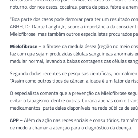
noturno, dor nos ossos, coceiras, perda de peso, febre e anem
“Boa parte dos casos pode demorar para ter um resultado concl
ABHH, Dr. Dante Langhi Jr., sobre a importância da conscient
Mielofibrose, mas também outros especialistas procurados pelos
Mielofibrose –
a fibrose da medula óssea (região no meio dos
faz com que sejam produzidas células sanguíneas anormais em
medular normal, levando a baixas contagens das células sangu
Segundo dados recentes de pesquisas científicas, normalment
“Assim como outros tipos de câncer, a idade é um fator de ris
O especialista comenta que a prevenção da Mielofibrose segu
evitar o tabagismo, dentre outras. Curada apenas com o tran
medicamentos, parte deles disponíveis na rede pública de sa
APP –
Além da ação nas redes sociais e consultórios, també
de modo a chamar a atenção para o diagnóstico da doença.