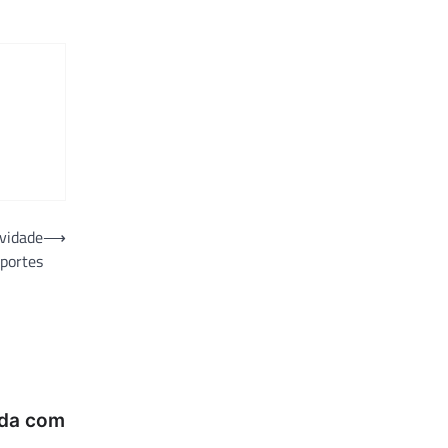
ividade
⟶
sportes
ida com