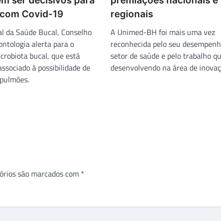
m ser decisivos para
premiações nacionais e
 com Covid-19
regionais
l da Saúde Bucal, Conselho
A Unimed-BH foi mais uma vez
ntologia alerta para o
reconhecida pelo seu desempenh
crobiota bucal, que está
setor de saúde e pelo trabalho q
ssociado à possibilidade de
desenvolvendo na área de inovaç
 pulmões.
órios são marcados com
*