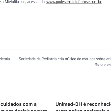
 a Mielofibrose, acessando:
www.podesermielofibrose.com.br
ndemia
Sociedade de Pediatria cria núcleo de estudos sobre at
física e e
 cuidados com a
Unimed-BH é reconhec