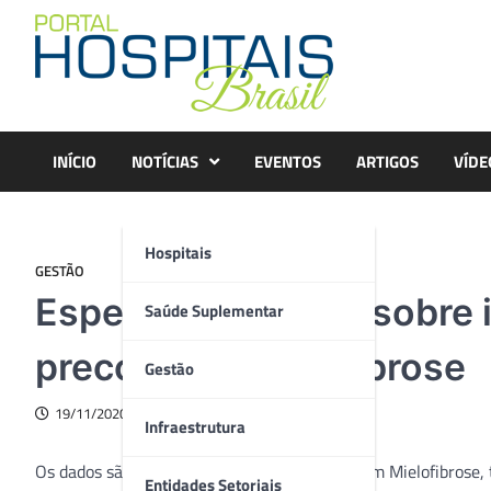
Skip
to
content
INÍCIO
NOTÍCIAS
EVENTOS
ARTIGOS
VÍDE
Hospitais
GESTÃO
Especialista alerta sobre
Saúde Suplementar
precoce da Mielofibrose
Gestão
19/11/2020
Infraestrutura
Os dados são alarmantes: 67% das pessoas com Mielofibrose, 
Entidades Setoriais