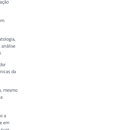
iação
dem
tologia,
 análise
.
dor
ônicas da
ão, mesmo
ta
re a
 e em
 suor