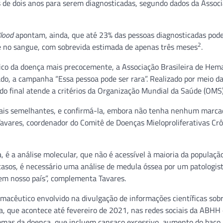
 de dois anos para serem diagnosticadas, segundo dados da Assoc
lood
apontam, ainda, que até 23% das pessoas diagnosticadas po
2
e no sangue, com sobrevida estimada de apenas três meses
.
tico da doença mais precocemente, a Associação Brasileira de Hema
do, a campanha “Essa pessoa pode ser rara”. Realizado por meio da
ado final atende a critérios da Organização Mundial da Saúde (OMS)
sinais semelhantes, e confirmá-la, embora não tenha nenhum marca
 Tavares, coordenador do Comitê de Doenças Mieloproliferativas Cr
a, é a análise molecular, que não é acessível à maioria da populaç
sos, é necessário uma análise de medula óssea por um patologis
 em nosso país”, complementa Tavares.
macêutico envolvido na divulgação de informações científicas sob
a, que acontece até fevereiro de 2021, nas redes sociais da ABHH
ntomas da doença, que incluem cansaço excessivo, aumento do baço,