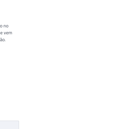
o no
ue vem
ão.