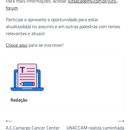
Para mais informações, acesse:
lutsacademy.com.br/luts-
forum
Participe e aproveite a oportunidade para estar
atualizado(a) no assunto e em outras palestras com temas
relevantes e atuais!
Clique
aqui
para se inscrever!
Redação
Navegação
⟵
⟶
A.C.Camargo Cancer Center
UNACCAM realiza caminhada