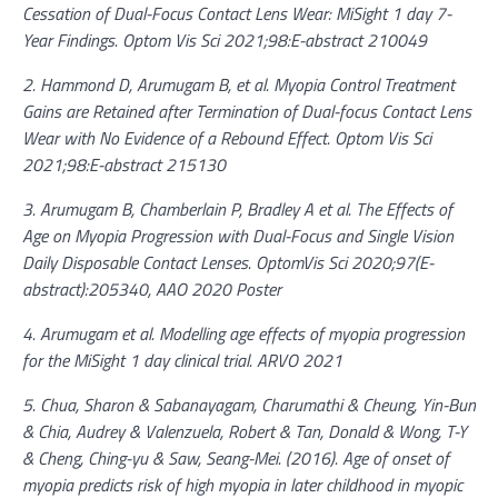
Cessation of Dual-Focus Contact Lens Wear: MiSight 1 day 7-
Year Findings. Optom Vis Sci 2021;98:E-abstract 210049
2. Hammond D, Arumugam B, et al. Myopia Control Treatment
Gains are Retained after Termination of Dual-focus Contact Lens
Wear with No Evidence of a Rebound Effect. Optom Vis Sci
2021;98:E-abstract 215130
3. Arumugam B, Chamberlain P, Bradley A et al. The Effects of
Age on Myopia Progression with Dual-Focus and Single Vision
Daily Disposable Contact Lenses. OptomVis Sci 2020;97(E-
abstract):205340, AAO 2020 Poster
4. Arumugam et al. Modelling age effects of myopia progression
for the MiSight 1 day clinical trial. ARVO 2021
5. Chua, Sharon & Sabanayagam, Charumathi & Cheung, Yin-Bun
& Chia, Audrey & Valenzuela, Robert & Tan, Donald & Wong, T-Y
& Cheng, Ching-yu & Saw, Seang-Mei. (2016). Age of onset of
myopia predicts risk of high myopia in later childhood in myopic