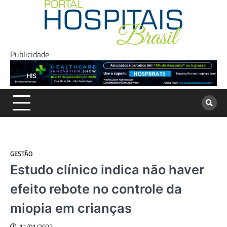
Skip
to
content
Publicidade
GESTÃO
Estudo clínico indica não haver
efeito rebote no controle da
miopia em crianças
11/01/2022