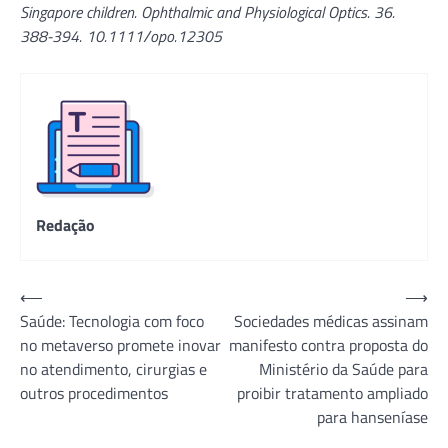
Singapore children. Ophthalmic and Physiological Optics. 36.
388-394. 10.1111/opo.12305
Redação
Navegação
⟵
⟶
Saúde: Tecnologia com foco
Sociedades médicas assinam
de
no metaverso promete inovar
manifesto contra proposta do
Post
no atendimento, cirurgias e
Ministério da Saúde para
outros procedimentos
proibir tratamento ampliado
para hanseníase