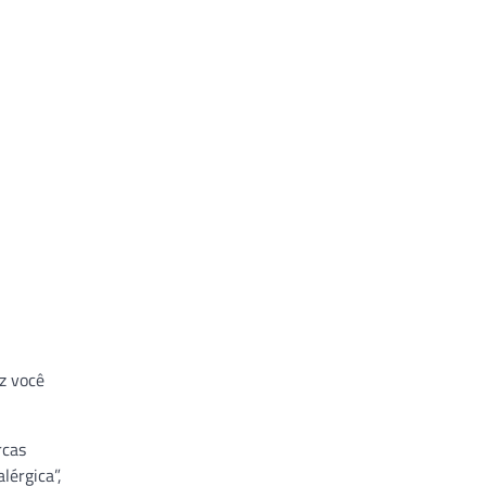
ez você
rcas
lérgica”,