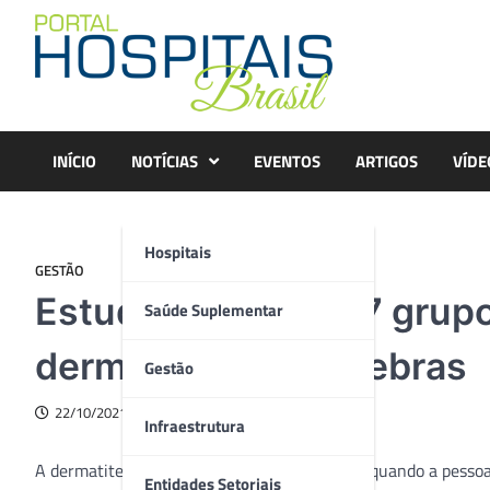
Skip
to
content
INÍCIO
NOTÍCIAS
EVENTOS
ARTIGOS
VÍDE
Hospitais
GESTÃO
Estudo levanta os 7 gru
Saúde Suplementar
dermatite nas pálpebras
Gestão
22/10/2021
Infraestrutura
A dermatite alérgica de contato (DAC) ocorre quando a pess
Entidades Setoriais