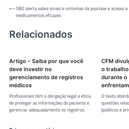
Navegação
⟵
SBD alerta sobre sinais e sintomas da psoríase e acesso a
medicamentos eficazes
de
Post
Relacionados
Artigo – Saiba por que você
CFM divul
deve investir no
o trabalh
gerenciamento de registros
durante o
médicos
enfrentam
Profissionais têm a obrigação legal e ética
O texto abord
de proteger as informações do paciente e
questões rela
gerenciar adequadamente os registros.
(públicos e pr