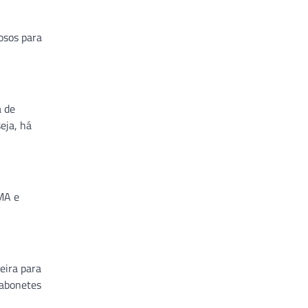
osos para
a de
eja, há
MA e
eira para
sabonetes