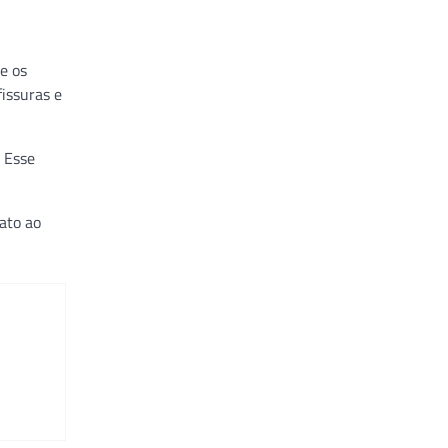
e os
issuras e
. Esse
ato ao