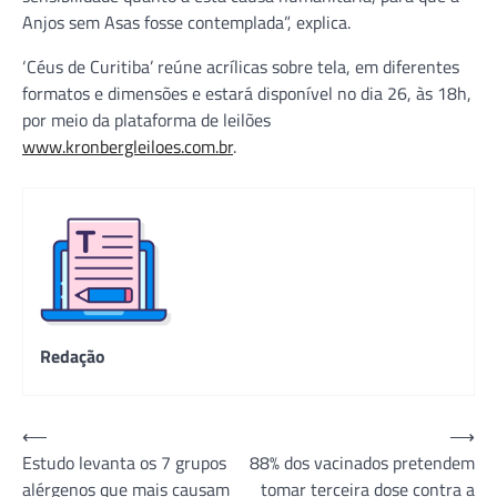
Anjos sem Asas fosse contemplada”, explica.
‘Céus de Curitiba’ reúne acrílicas sobre tela, em diferentes
formatos e dimensões e estará disponível no dia 26, às 18h,
por meio da plataforma de leilões
www.kronbergleiloes.com.br
.
Redação
Navegação
⟵
⟶
Estudo levanta os 7 grupos
88% dos vacinados pretendem
de
alérgenos que mais causam
tomar terceira dose contra a