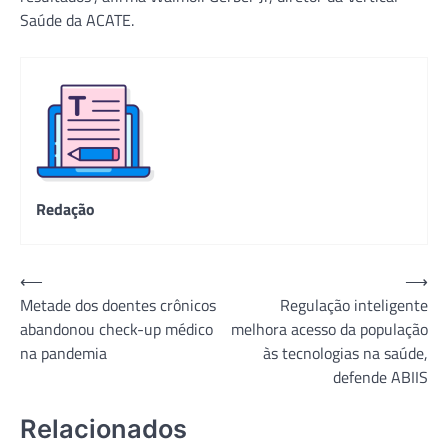
Saúde da ACATE.
Redação
Navegação
⟵
⟶
Metade dos doentes crônicos
Regulação inteligente
de
abandonou check-up médico
melhora acesso da população
Post
na pandemia
às tecnologias na saúde,
defende ABIIS
Relacionados