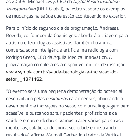
às 20h05, Michael Levy, CEO da
Digital Health Institution
Transformation
(DHIT Global), palestrará sobre os exemplos
de mudanças na saúde que estão acontecendo no exterior.
Para o início do segundo dia de programação, Andressa
Roveda, co-founder da Cognisigns, abordará a triagem para
autismo e tecnologias assistivas. Também terá uma
conversa sobre inteligência artificial na radiologia com
Rodrigo Greco, CEO da Aquila Medical Innovation. A
programação completa está disponível no link de inscrição
www.sympla.com.br/saude-tecnologia-e-inovacao-do-
setor__1371182
.
“O evento será uma pequena demonstração do potencial
desenvolvido pelas
healthtechs
catarinenses, abordando o
desempenho e inovações no setor, com uma linguagem bem
acessível e buscando atrair pacientes, profissionais da
saúde e empreendedores. Vamos trazer várias palestras e
mentorias, colaborando com a sociedade e mostrando
resultados”, afirma Walmoli Gerber Jr, diretor da Vertical