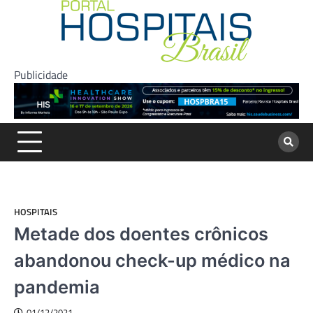
Skip
to
content
Publicidade
HOSPITAIS
Metade dos doentes crônicos
abandonou check-up médico na
pandemia
01/12/2021