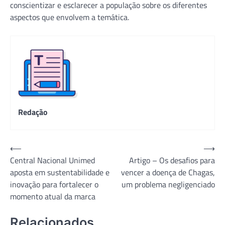
conscientizar e esclarecer a população sobre os diferentes
aspectos que envolvem a temática.
Redação
Navegação
⟵
⟶
Central Nacional Unimed
Artigo – Os desafios para
de
aposta em sustentabilidade e
vencer a doença de Chagas,
Post
inovação para fortalecer o
um problema negligenciado
momento atual da marca
Relacionados