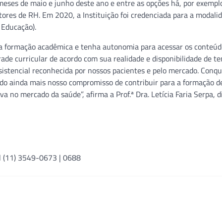
meses de maio e junho deste ano e entre as opções há, por exempl
ores de RH. Em 2020, a Instituição foi credenciada para a modali
 Educação).
ua formação acadêmica e tenha autonomia para acessar os conteúd
grade curricular de acordo com sua realidade e disponibilidade de t
istencial reconhecida por nossos pacientes e pelo mercado. Conq
do ainda mais nosso compromisso de contribuir para a formação d
a no mercado da saúde”, afirma a Prof.ª Dra. Letícia Faria Serpa, d
l (11) 3549-0673 | 0688