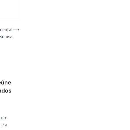
 mental
⟶
esquisa
reúne
ados
a um
 e a