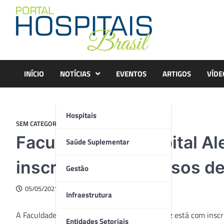
Skip
to
content
INÍCIO
NOTÍCIAS
EVENTOS
ARTIGOS
VÍDE
Hospitais
SEM CATEGORIA
Faculdade do Hospital A
Saúde Suplementar
inscrições para cursos de
Gestão
05/05/2021
Infraestrutura
A Faculdade do Hospital Alemão Oswaldo Cruz está com inscri
Entidades Setoriais