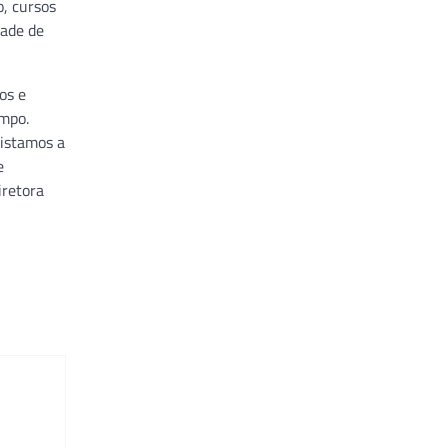
o, cursos
dade de
os e
empo.
uistamos a
e
iretora