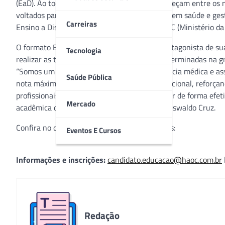
(EaD). Ao todo são oito cursos cujas aulas começam entre os 
voltados para médicos, enfermeiros, gestores em saúde e gest
Carreiras
Ensino a Distância com a nota máxima no MEC (Ministério da
O formato EaD permite que o aluno seja o protagonista de s
Tecnologia
realizar as tarefas, exercícios e avaliações determinadas na 
“Somos um Hospital com 123 anos de excelência médica e ass
Saúde Pública
nota máxima do MEC nesta modalidade educacional, reforçan
profissionais altamente capacitados para atuar de forma efetiv
Mercado
acadêmica da Faculdade do Hospital Alemão Oswaldo Cruz.
Confira no quadro abaixo os cursos disponíveis:
Eventos E Cursos
Informações e inscrições:
candidato.educacao@haoc.com.br
Redação