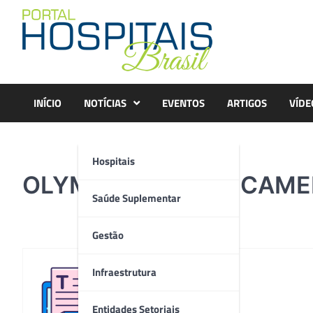
Skip
to
content
INÍCIO
NOTÍCIAS
EVENTOS
ARTIGOS
VÍDE
Hospitais
OLYMPUS DIGITAL CAM
Saúde Suplementar
Gestão
Infraestrutura
Redação
Entidades Setoriais