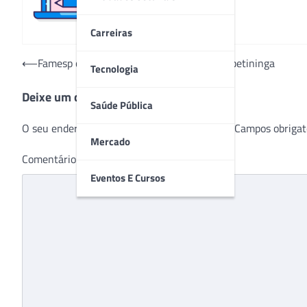
Carreiras
Navegação
⟵
Famesp contrata telefonista para AME Itapetininga
Tecnologia
de
Deixe um comentário
Post
Saúde Pública
O seu endereço de e-mail não será publicado.
Campos obrigat
Mercado
Comentário
*
Eventos E Cursos