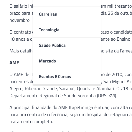
O salário inicial mensal será de R$ 1.339,27 (um mil trezento
prazo para se candidatar ao cargo termina no dia 25 de outubr
Carreiras
novembro.
Tecnologia
O contrato de trabalho será regido pela CLT e caso o candida
18 anos e que possui escolaridade correspondente ao Ensin
Saúde Pública
Mais detalhes estão no edital disponibilizado no site da Fame
Mercado
AME
O AME de Itapetininga foi inaugurado em junho de 2010, com
Eventos E Cursos
pacientes de Itapetininga, Tatuí, Capão Bonito, São Miguel 
Alegre, Ribeirão Grande, Sarapuí, Quadra e Alambarí. Os 13 m
Departamento Regional de Saúde Sorocaba (DRS-XVI).
A principal finalidade do AME Itapetininga é atuar, com alta 
para um centro de referência, seja um hospital de retaguarda 
tratamento completo.