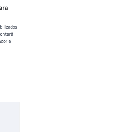
para
bilizados
contará
ador e