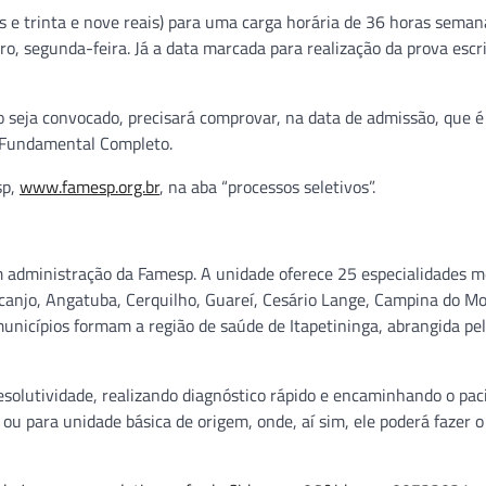
s e trinta e nove reais) para uma carga horária de 36 horas seman
o, segunda-feira. Já a data marcada para realização da prova escri
to seja convocado, precisará comprovar, na data de admissão, que é
o Fundamental Completo.
sp,
www.famesp.org.br
, na aba “processos seletivos”.
 administração da Famesp. A unidade oferece 25 especialidades m
Arcanjo, Angatuba, Cerquilho, Guareí, Cesário Lange, Campina do M
unicípios formam a região de saúde de Itapetininga, abrangida pe
resolutividade, realizando diagnóstico rápido e encaminhando o pac
ou para unidade básica de origem, onde, aí sim, ele poderá fazer o