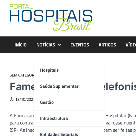
Skip
to
content
INÍCIO
NOTÍCIAS
EVENTOS
ARTIGOS
VÍDE
Hospitais
SEM CATEGORIA
Famesp contrata telefoni
Saúde Suplementar
13/10/2021
Gestão
A Fundação para o Desenvolvimento Médico e Hospitalar (Fame
Infraestrutura
para contratação de telefonista. O profissional vai desempen
(SP). As inscrições para o processo seletivo podem ser feitas 
Entidades Setoriais