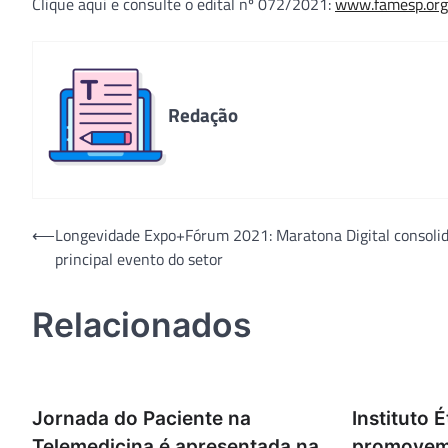
Clique aqui e consulte o edital nº 072/2021:
www.famesp.org
Redação
Navegação
⟵
Longevidade Expo+Fórum 2021: Maratona Digital consoli
principal evento do setor
de
Post
Relacionados
Jornada do Paciente na
Instituto 
Telemedicina é apresentada na
promovem 