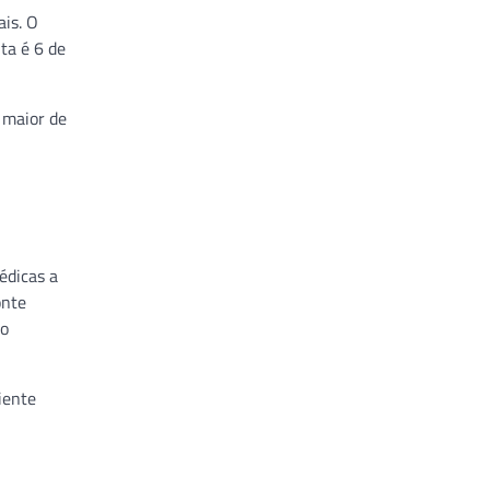
ais. O
ta é 6 de
 maior de
édicas a
onte
lo
iente