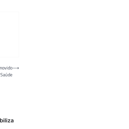
omovido
⟶
a Saúde
biliza