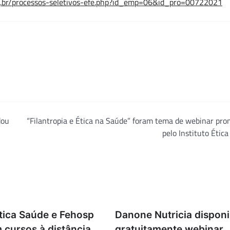
.br/processos-seletivos-efe.php?id_emp=06&id_pro=00722021
dou
“Filantropia e Ética na Saúde” foram tema de webinar pr
pelo Instituto Étic
Ética Saúde e Fehosp
Danone Nutricia disponi
cursos à distância
gratuitamente webinar