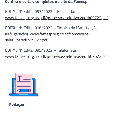
Confira o editais completos no site da Famesp
EDITAL Nº Edital 097/2022 – Encanador:
www.famesp.org.br/pdf/processos-seletivos/edrh09722.pdf
EDITAL Nº Edital 096/2022 – Técnico de Manutenção
(refrigeração):
www.famesp.org.br/pdf/processos-
seletivos/edrh09622.pdf
EDITAL Nº Edital 095/2022 – Telefonista:
www.famesp.org.br/pdf/processos-seletivos/edrh09522.pdf
Redação