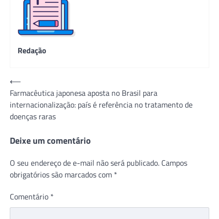
Redação
Navegação
⟵
Farmacêutica japonesa aposta no Brasil para
de
internacionalização: país é referência no tratamento de
Post
doenças raras
Deixe um comentário
O seu endereço de e-mail não será publicado.
Campos
obrigatórios são marcados com
*
Comentário
*