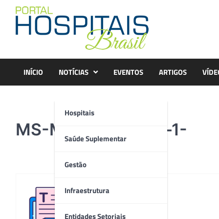
Skip
to
content
INÍCIO
NOTÍCIAS
EVENTOS
ARTIGOS
VÍDE
Hospitais
MS-Mockup-Extra–1-
Saúde Suplementar
Gestão
Infraestrutura
Redação
Entidades Setoriais