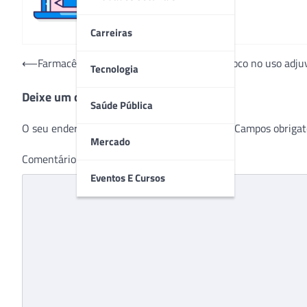
Carreiras
Navegação
⟵
Farmacêuticas lançam canabinoides com foco no uso adjuv
Tecnologia
de
Deixe um comentário
Post
Saúde Pública
O seu endereço de e-mail não será publicado.
Campos obrigat
Mercado
Comentário
*
Eventos E Cursos