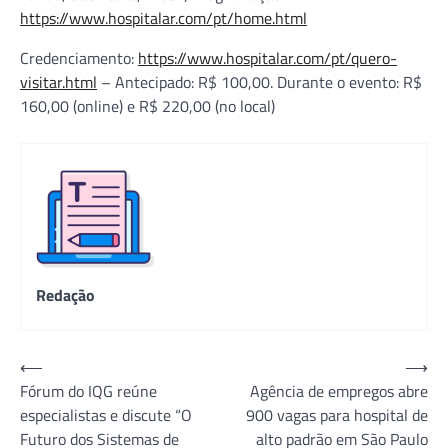
https://www.hospitalar.com/pt/home.html
Credenciamento:
https://www.hospitalar.com/pt/quero-
visitar.html
– Antecipado: R$ 100,00. Durante o evento: R$
160,00 (online) e R$ 220,00 (no local)
Redação
Navegação
⟵
⟶
Fórum do IQG reúne
Agência de empregos abre
de
especialistas e discute “O
900 vagas para hospital de
Post
Futuro dos Sistemas de
alto padrão em São Paulo