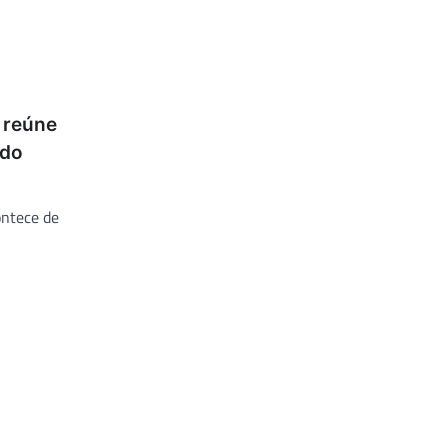
o reúne
 do
ontece de