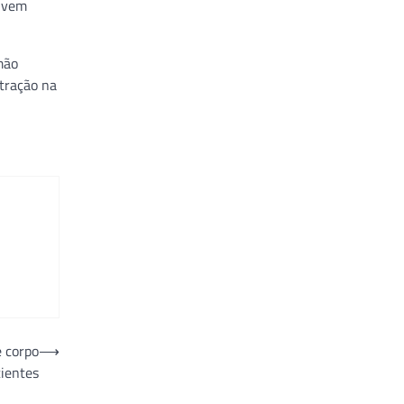
e vem
mão
tração na
e corpo
⟶
cientes