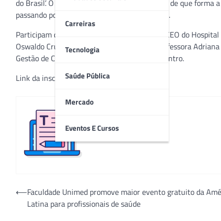
do Brasil’. O objetivo do encontro será debater de que forma
passando por um boom de fusões e aquisições.
Carreiras
Participam do encontro como palestrantes o CEO do Hospital S
Oswaldo Cruz, José Marcelo de Oliveira. A professora Adria
Tecnologia
Gestão de Clínicas será a moderadora do encontro.
Saúde Pública
Link da inscrição:
clique aqui​
Mercado
Eventos E Cursos
Redação
Navegação
⟵
Faculdade Unimed promove maior evento gratuito da Amé
Latina para profissionais de saúde
de