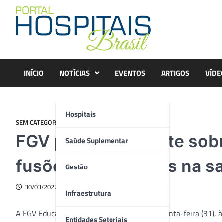
Skip
to
content
INÍCIO
NOTÍCIAS
EVENTOS
ARTIGOS
VÍDE
Hospitais
SEM CATEGORIA
FGV promove debate sobr
Saúde Suplementar
fusões e aquisições na s
Gestão
30/03/2022
Infraestrutura
A FGV Educação Executiva promove nesta quinta-feira (31), 
Entidades Setoriais