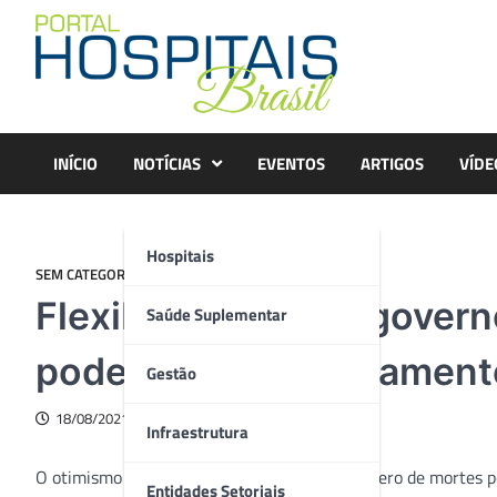
Skip
to
content
INÍCIO
NOTÍCIAS
EVENTOS
ARTIGOS
VÍDE
Hospitais
SEM CATEGORIA
Flexibilização dos gover
Saúde Suplementar
podem agravar novament
Gestão
18/08/2021
Infraestrutura
O otimismo exagerado com a redução no número de mortes por
Entidades Setoriais