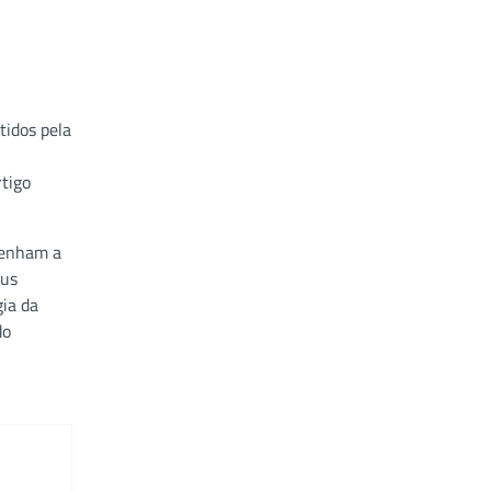
tidos pela
rtigo
tenham a
rus
gia da
do