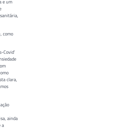
ia e um
e
anitária,
u, como
s-Covid’
ansiedade
com
 como
ta clara,
vamos
lação
sa, ainda
e a