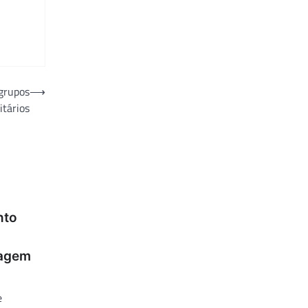
grupos
⟶
itários
nto
magem
e