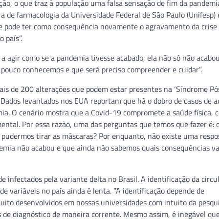
ação, o que traz à população uma falsa sensação de fim da pandem
ra de farmacologia da Universidade Federal de São Paulo (Unifesp) 
e pode ter como consequência novamente o agravamento da crise s
 país”.
 agir como se a pandemia tivesse acabado, ela não só não acabo
 pouco conhecemos e que será preciso compreender e cuidar”.
 mais de 200 alterações que podem estar presentes na ‘Síndrome Pó
. “Dados levantados nos EUA reportam que há o dobro de casos de 
a. O cenário mostra que a Covid-19 compromete a saúde física, 
ntal. Por essa razão, uma das perguntas que temos que fazer é:
pudermos tirar as máscaras? Por enquanto, não existe uma respos
ndemia não acabou e que ainda não sabemos quais consequências 
 infectados pela variante delta no Brasil. A identificação da circu
e variáveis no país ainda é lenta. “A identificação depende de
ito desenvolvidos em nossas universidades com intuito da pesqui
ns de diagnóstico de maneira corrente. Mesmo assim, é inegável qu