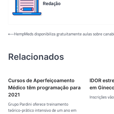
Redação
Navegação
⟵
HempMeds disponibiliza gratuitamente aulas sobre canabi
de
Post
Relacionados
Cursos de Aperfeiçoamento
IDOR estre
Médico têm programação para
em Ginecol
2021
Inscrições vão
Grupo Pardini oferece treinamento
teórico-prático intensivo de um ano em