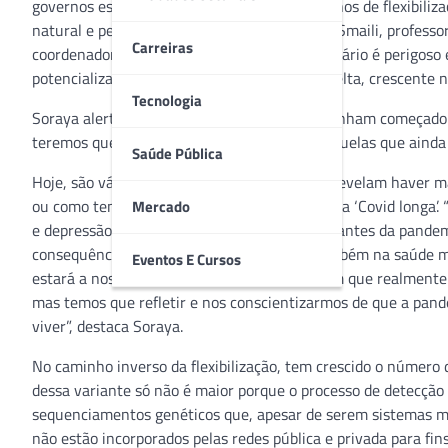
governos estaduais se apressem em seus planos de flexibiliz
natural e perigoso relaxamento. Para Soraya Smaili, professo
Carreiras
coordenadora do centro SOU_CIÊNCIA, “o cenário é perigoso 
potencializado por novas variantes, como a delta, crescente no
Tecnologia
Soraya alerta que, embora muitas pessoas tenham começado a
teremos que lidar com a Covid longa, com sequelas que ainda
Saúde Pública
Hoje, são vários os trabalhos científicos que revelam haver
ou como tem sido chamada a partir do inglês, a ‘Covid longa’
Mercado
e depressão na comparação com os números antes da pandemi
consequências em diversos órgãos, como também na saúde me
Eventos E Cursos
estará a nossa saúde de fato, no momento em que realmente 
mas temos que refletir e nos conscientizarmos de que a pa
viver”, destaca Soraya.
No caminho inverso da flexibilização, tem crescido o número de
dessa variante só não é maior porque o processo de detecção d
sequenciamentos genéticos que, apesar de serem sistemas mu
não estão incorporados pelas redes pública e privada para fi