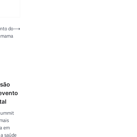
nto do
⟶
e mama
 são
 evento
tal
 Summit
 mais
ia em
 a saúde