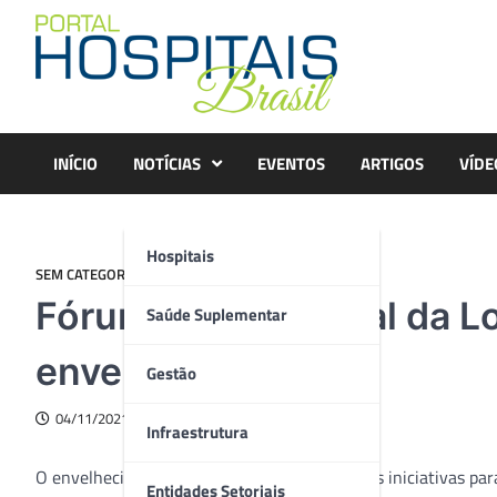
Skip
to
content
INÍCIO
NOTÍCIAS
EVENTOS
ARTIGOS
VÍDE
Hospitais
SEM CATEGORIA
Fórum Internacional da L
Saúde Suplementar
envelhecimento
Gestão
04/11/2021
Infraestrutura
O envelhecimento da população brasileira e as iniciativas pa
Entidades Setoriais