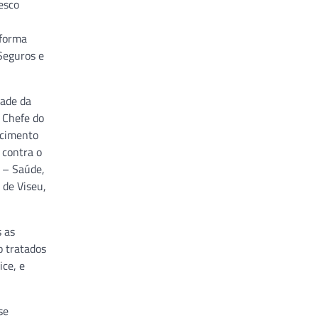
esco
 forma
Seguros e
dade da
 Chefe do
ecimento
 contra o
 – Saúde,
 de Viseu,
 as
o tratados
ice, e
se