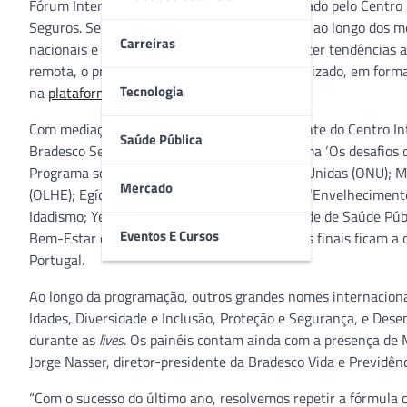
Fórum Internacional da Longevidade, organizado pelo Centro 
Seguros. Serão seis módulos, um por semana, ao longo dos m
Carreiras
nacionais e internacionais do setor para debater tendências
remota, o primeiro módulo do Fórum será realizado, em form
Tecnologia
na
plataforma de
lives
da seguradora.
Com mediação de Alexandre Kalache, presidente do Centro Int
Saúde Pública
Bradesco Seguros, o evento estreia com o tema ‘Os desafios 
Programa sobre Envelhecimento das Nações Unidas (ONU); Ma
Mercado
(OLHE); Egídio Dórea, coordenador do projeto ‘Envelheciment
Idadismo; Yeda Duarte, professora da Faculdade de Saúde Pú
Eventos E Cursos
Bem-Estar e Envelhecimento. Os comentários finais ficam a c
Portugal.
Ao longo da programação, outros grandes nomes internacion
Idades, Diversidade e Inclusão, Proteção e Segurança, e Des
durante as
lives
. Os painéis contam ainda com a presença de 
Jorge Nasser, diretor-presidente da Bradesco Vida e Previdênc
“Com o sucesso do último ano, resolvemos repetir a fórmula c