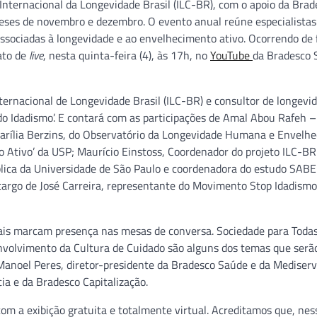
Internacional da Longevidade Brasil (ILC-BR), com o apoio da Brad
eses de novembro e dezembro. O evento anual reúne especialistas
 associadas à longevidade e ao envelhecimento ativo. Ocorrendo de
ato de
live
, nesta quinta-feira (4), às 17h, no
YouTube
da Bradesco 
ernacional de Longevidade Brasil (ILC-BR) e consultor de longevi
do Idadismo’. E contará com as participações de Amal Abou Rafeh –
rília Berzins, do Observatório da Longevidade Humana e Envelh
o Ativo’ da USP; Maurício Einstoss, Coordenador do projeto ILC-BR
blica da Universidade de São Paulo e coordenadora do estudo SABE
argo de José Carreira, representante do Movimento Stop Idadismo
ais marcam presença nas mesas de conversa. Sociedade para Todas
envolvimento da Cultura de Cuidado são alguns dos temas que serã
Manoel Peres, diretor-presidente da Bradesco Saúde e da Mediserv
ia e da Bradesco Capitalização.
om a exibição gratuita e totalmente virtual. Acreditamos que, nes