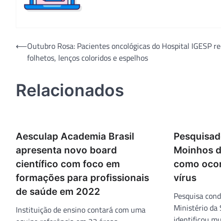
Navegação
⟵
Outubro Rosa: Pacientes oncológicas do Hospital IGESP 
folhetos, lenços coloridos e espelhos
de
Post
Relacionados
Aesculap Academia Brasil
Pesquisad
apresenta novo board
Moinhos d
científico com foco em
como oco
formações para profissionais
vírus
de saúde em 2022
Pesquisa cond
Ministério da
Instituição de ensino contará com uma
identificou m