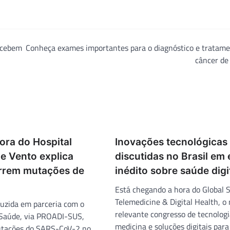
recebem
Conheça exames importantes para o diagnóstico e tratame
câncer d
ora do Hospital
Inovações tecnológicas
e Vento explica
discutidas no Brasil em
rrem mutações de
inédito sobre saúde digi
Está chegando a hora do Global
Telemedicine & Digital Health, o
uzida em parceria com o
relevante congresso de tecnolog
 Saúde, via PROADI-SUS,
medicina e soluções digitais para
utações do SARS-CoV-2 no