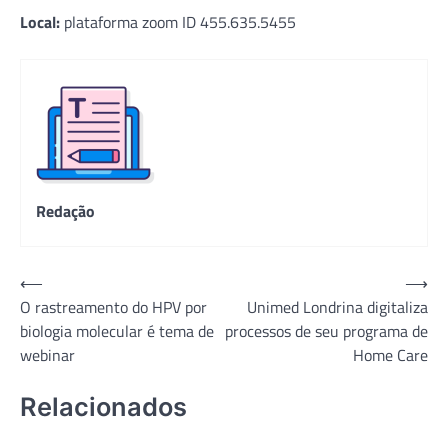
Local:
plataforma zoom ID 455.635.5455
Redação
Navegação
⟵
⟶
O rastreamento do HPV por
Unimed Londrina digitaliza
de
biologia molecular é tema de
processos de seu programa de
Post
webinar
Home Care
Relacionados