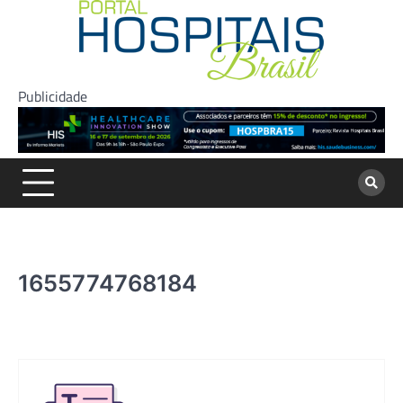
Skip
to
content
Publicidade
1655774768184